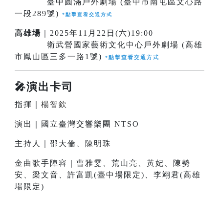
臺中圓滿戶外劇場 (臺中市南屯區文心路
一段289號)
*
點擊查看交通方式
高雄場
｜2025年11月22日(六)19:00
衛武營國家藝術文化中心戶外劇場 (高雄
市鳳山區三多一路1號)
點擊查看交通方式
*
🎤演出卡司
指揮｜
楊智欽
演出｜國立臺灣交響樂團 NTSO
主持人｜邵大倫、陳明珠
金曲歌手陣容｜曹雅雯、荒山亮、黃妃、陳勢
安、梁文音、許富凱(臺中場限定)、李翊君(高雄
場限定)