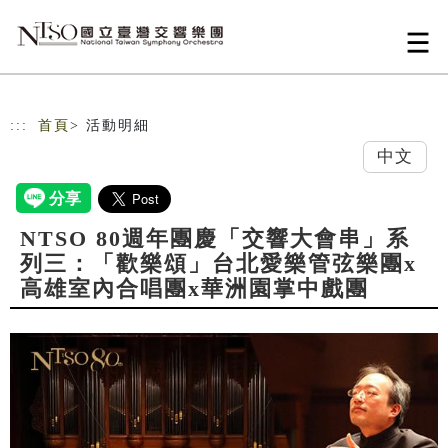
跳到主要內容
網站導覽
:::
首頁
> 活動明細
中文
NTSO 80週年團慶「交響大會串」系
列三：「歡樂頌」台北愛樂管弦樂團x
高雄室內合唱團x華洲園掌中戲團