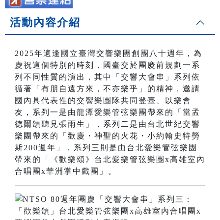
活動內容介紹
2025年適逢國立臺灣交響樂團創團八十週年，為
慶祝這個特別的時刻，國臺交於團慶前規劃一系
列不同性質的演出，其中「交響大會串」系列依
循著「有朋自遠方來，不亦樂乎」的精神，邀請
國內具代表性的交響樂團隊共同登臺、以樂會
友，系列一是由龍潭愛樂管弦樂團帶來的「當孟
德爾頌聽見張雨生」，系列二是由台北世紀交響
樂團帶來的「歡慶・神聖的火花・小約翰史特勞
斯200週年」，系列三則是由台北愛樂管弦樂團
帶來的「《歡樂頌》台北愛樂管弦樂團x高雄室內
合唱團x華洲掌中戲團」。