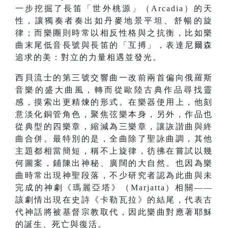
一步挖掘了長笛「世外桃源」（Arcadia）的天
性，讓獨奏者奏出如丹麥地景平坦、舒暢的旋
律；而樂團則時常以相反性格與之抗衡，比如樂
曲末尾低音長號與長笛的「互搏」，表達尼爾森
追求的美：對立的力量相遇並發光。
西貝流士的第三號交響曲一改前兩首偏向俄羅斯
音樂的盛大曲風，轉而從歐陸古典作品尋找靈
感，摸索出更精煉的形式。在樂器使用上，他刻
意淡化銅管角色，聚焦弦樂本身，另外，作品也
從典型的四樂章，縮減為三樂章，讓詼諧曲與終
曲合併。最特別的是，全曲除了聖詠曲調，其他
主題都相當簡短，稱不上旋律，彷彿在嘗試以幾
何圖案，鋪陳出神秘、廣闊的大自然。也因為樂
曲時常出現神聖段落，不少研究者認為此曲與未
完成的神劇《瑪麗亞塔》（Marjatta）相關——
該劇情出現在史詩《卡勒瓦拉》的結尾，代表古
代神話將被基督宗教取代，因此樂曲對應著耶穌
的誕生、死亡與復活。