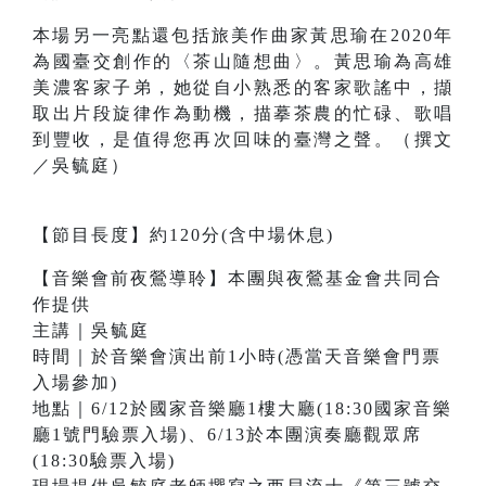
本場另一亮點還包括旅美作曲家黃思瑜在2020年
為國臺交創作的〈茶山隨想曲〉。黃思瑜為高雄
美濃客家子弟，她從自小熟悉的客家歌謠中，擷
取出片段旋律作為動機，描摹茶農的忙碌、歌唱
到豐收，是值得您再次回味的臺灣之聲。（撰文
／吳毓庭）
【節目長度】約120分(含中場休息)
【音樂會前夜鶯導聆】本團與夜鶯基金會共同合
作提供
主講｜吳毓庭
時間｜於音樂會演出前1小時(憑當天音樂會門票
入場參加)
地點｜6/12於國家音樂廳1樓大廳(18:30國家音樂
廳1號門驗票入場)、6/13於本團演奏廳觀眾席
(18:30驗票入場)