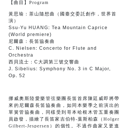
【
曲目
】
Program
黃思瑜：茶山隨想曲（國臺交委託創作，世界首
演）
Ssu-Yu HUANG: Tea Mountain Caprice
(World premiere)
尼爾森：長笛協奏曲
C. Nielsen: Concerto for Flute and
Orchestra
西貝流士：C大調第三號交響曲
J. Sibelius: Symphony No. 3 in C Major,
Op. 52
挪威奧斯陸愛樂管弦樂團長笛首席陳廷威即將帶
來的尼爾森長笛協奏曲，如同本樂季之前演出的
單簧管協奏曲，同樣受到哥本哈根木管五重奏團
員啟發，描繪了長笛家吉伯特-葉斯柏森（Holger
Gilbert-Jespersen）的個性。不過作曲家又更進