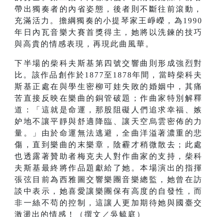
帶出獨奏者的內省姿態，後者則不斷往前滾動，
充滿活力。擔綱獨奏的小提琴家王崢嶸，為1990
年日內瓦音樂大賽首獎得主，她將以洗鍊的技巧
與高貴的情感表現，再現此曲風華。
下半場的柴科夫斯基第四號交響曲則形成強烈對
比。該作品創作於1877至1878年間，當時柴科夫
斯基正處在與學生密柳可娃失敗的婚姻中，其痛
苦直接反映在樂曲的銅管破題；作曲家特別解釋
道：「這就是命運，那股阻礙人們追求幸福、嫉
妒地不讓平靜與舒適降臨、讓天空烏雲密佈的力
量。」由於命運無法逃避，全曲洋溢著濃重的悲
傷，直到樂曲的末樂章，陰霾才稍微散去；此處
也透露著贊助者梅克夫人對作曲家的支持，柴科
夫斯基最終將作品題獻給了她。本場演出的指揮
張弦目前為西雅圖交響樂團音樂總監，她曾在訪
談中表示，她喜愛讓樂團保有高度的自發性，而
非一絲不苟的控制，這讓人更加期待她與國臺交
激盪出的情感！（撰文／吳毓庭）