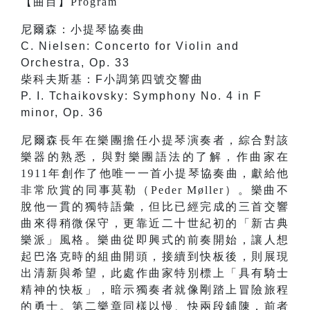
【
曲目
】
Program
尼爾森：小提琴協奏曲
C. Nielsen: Concerto for Violin and
Orchestra, Op. 33
柴科夫斯基：F小調第四號交響曲
P. I. Tchaikovsky: Symphony No. 4 in F
minor, Op. 36
尼爾森長年在樂團擔任小提琴演奏者，綜合對該
樂器的熟悉，與對樂團語法的了解，作曲家在
1911年創作了他唯一一首小提琴協奏曲，獻給他
非常欣賞的同事莫勒（Peder Møller）。樂曲不
脫他一貫的獨特語彙，但比已經完成的三首交響
曲來得稍微保守，更靠近二十世紀初的「新古典
樂派」風格。樂曲從即興式的前奏開始，讓人想
起巴洛克時的組曲開頭，接續到快板後，則展現
出清新與希望，此處作曲家特別標上「具有騎士
精神的快板」，暗示獨奏者就像剛踏上冒險旅程
的勇士。第二樂章同樣以慢、快兩段鋪陳，前者