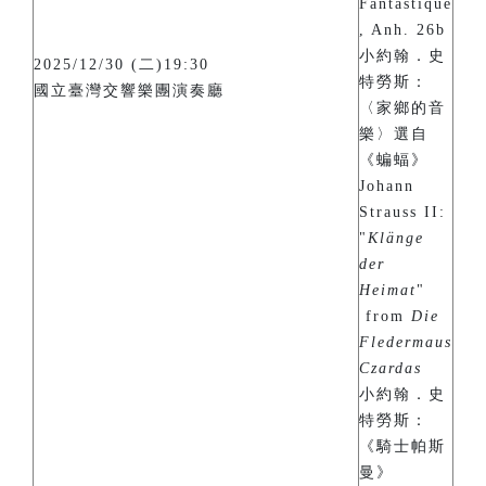
Fantastique
, Anh. 26b
小約翰．史
2025/12/30 (二)19:30
特勞斯：
國立臺灣交響樂團演奏廳
〈家鄉的音
樂〉選自
《蝙蝠》
Johann
Strauss II:
"
Klänge
der
Heimat
"
from
Die
Fledermaus
Czardas
小約翰．史
特勞斯：
《騎士帕斯
曼》