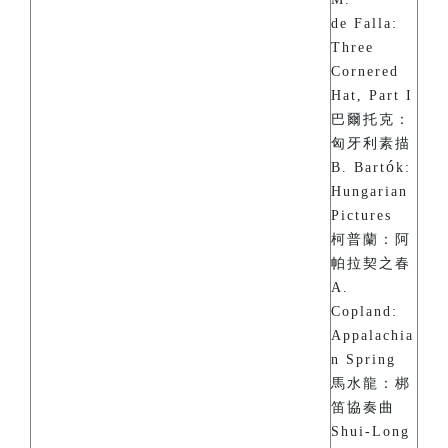
de Falla:
Three
Cornered
Hat, Part I
巴爾托克：
匈牙利素描
ó
B. Bart
k:
Hungarian
Pictures
柯普蘭：阿
帕拉契之春
A.
Copland:
Appalachia
n Spring
馬水龍：梆
笛協奏曲
Shui-Long