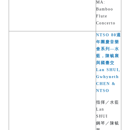
MA:
Bamboo
Flute
Concerto
NTSO 80週
年團慶音樂
會系列—水
藍，陳毓襄
與國臺交
Lan SHUI,
Gwhyneth
CHEN &
NTSO
指揮／水藍
Lan
SHUI
鋼琴／陳毓