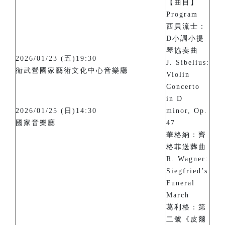
【曲目】
Program
西貝流士：
D小調小提
琴協奏曲
2026/01/23 (五)19:30
J. Sibelius:
衛武營國家藝術文化中心音樂廳
Violin
Concerto
in D
2026/01/25 (日)14:30
minor, Op.
國家音樂廳
47
華格納：齊
格菲送葬曲
R. Wagner:
Siegfried’s
Funeral
March
葛利格：第
二號《皮爾