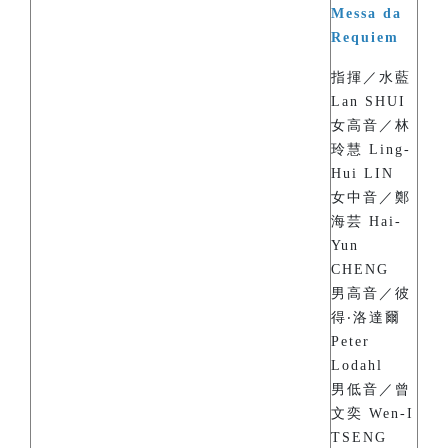
Messa da
Requiem
指揮／水藍
Lan SHUI
女高音／林
玲慧 Ling-
Hui LIN
女中音／鄭
海芸 Hai-
Yun
CHENG
男高音／彼
得‧洛達爾
Peter
Lodahl
男低音／曾
文奕 Wen-I
TSENG