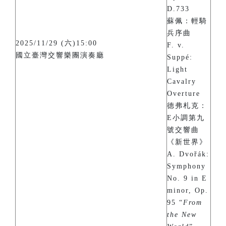
D.733
蘇佩：輕騎
兵序曲
2025/11/29 (六)15:00
F. v.
國立臺灣交響樂團演奏廳
Suppé:
Light
Cavalry
Overture
德弗札克：
E小調第九
號交響曲
《新世界》
A. Dvořák:
Symphony
No. 9 in E
minor, Op.
95 “
From
the New