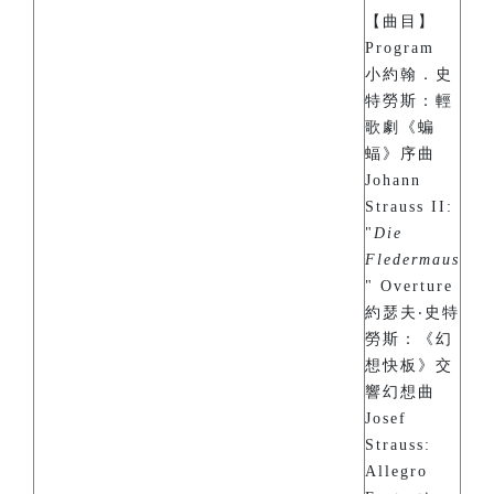
【曲目】
Program
小約翰．史
特勞斯：輕
歌劇《蝙
蝠》序曲
Johann
Strauss II:
"
Die
Fledermaus
" Overture
約瑟夫‧史特
勞斯：《幻
想快板》交
響幻想曲
Josef
Strauss:
Allegro