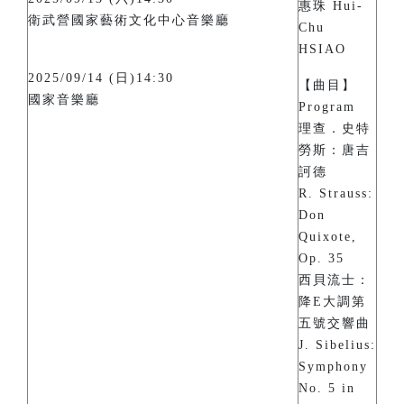
惠珠 Hui-
衛武營國家藝術文化中心音樂廳
Chu
HSIAO
2025/09/14 (日)14:30
【曲目】
國家音樂廳
Program
理查．史特
勞斯：唐吉
訶德
R. Strauss:
Don
Quixote,
Op. 35
西貝流士：
降E大調第
五號交響曲
J. Sibelius:
Symphony
No. 5 in