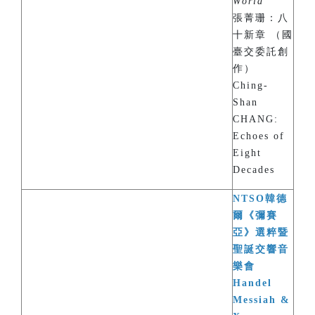
World
”
張菁珊：八
十新章 （國
臺交委託創
作）
Ching-
Shan
CHANG:
Echoes of
Eight
Decades
NTSO韓德
爾《彌賽
亞》選粹暨
聖誕交響音
樂會
Handel
Messiah &