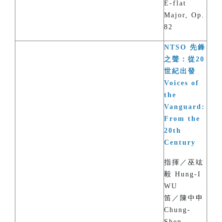
E-flat
Major, Op.
82
NTSO 先鋒
之聲：從20
世紀出發
Voices of
the
Vanguard:
From the
20th
Century
指揮／巫竑
毅 Hung-I
WU
笛／陳中申
Chung-
Shen