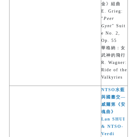
金》組曲
E. Grieg:
"
Peer
Gynt
" Suit
e No. 2,
Op. 55
華格納：女
武神的飛行
R. Wagner:
Ride of the
Valkyries
NTSO水藍
與國臺交—
威爾第《安
魂曲》
Lan SHUI
& NTSO-
Verdi