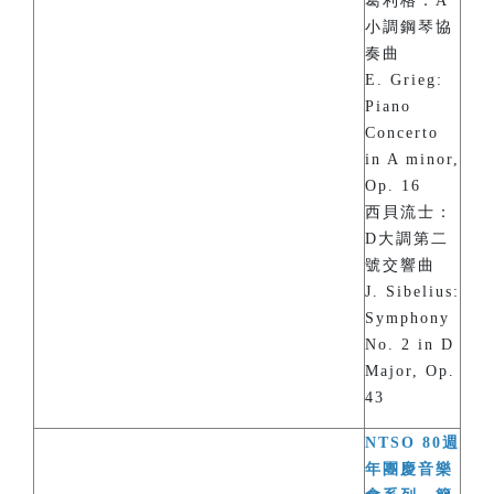
葛利格：A
小調鋼琴協
奏曲
E. Grieg:
Piano
Concerto
in A minor,
Op. 16
西貝流士：
D大調第二
號交響曲
J. Sibelius:
Symphony
No. 2 in D
Major, Op.
43
NTSO 80週
年團慶音樂