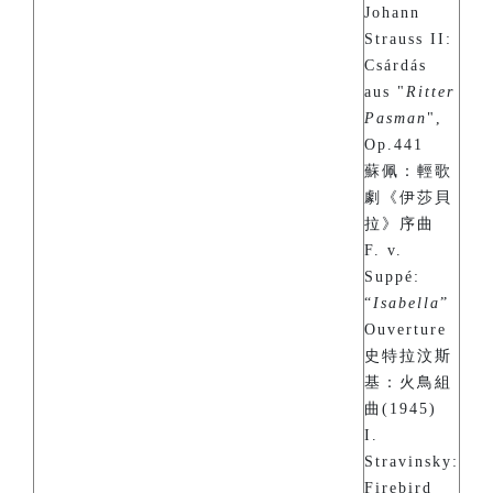
Johann
Strauss II:
Csárdás
aus "
Ritter
Pasman
",
Op.441
蘇佩：輕歌
劇《伊莎貝
拉》序曲
F. v.
Suppé:
“
Isabella
”
Ouverture
史特拉汶斯
基：火鳥組
曲(1945)
I.
Stravinsky:
Firebird