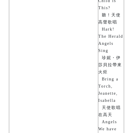
Child is
This?
聽！天使
高聲歌唱
Hark!
The Herald
Angels
Sing
珍妮・伊
莎貝拉帶來
火炬
Bring a
Torch,
Jeanette,
Isabella
天使歌唱
在高天
Angels
We have