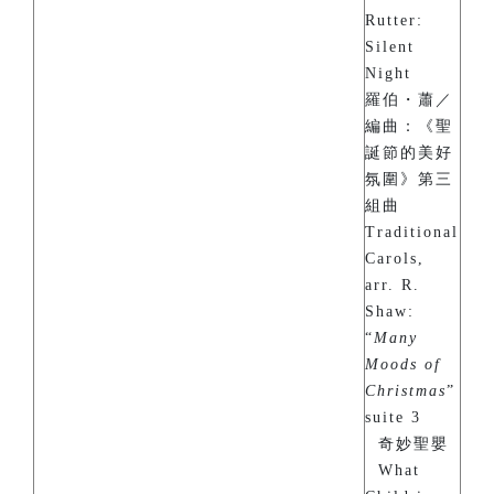
Rutter:
Silent
Night
羅伯・蕭／
編曲：《聖
誕節的美好
氛圍》第三
組曲
Traditional
Carols,
arr. R.
Shaw:
“
Many
Moods of
Christmas
”
suite 3
奇妙聖嬰
What