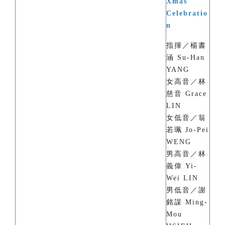
Xmas
Celebratio
n
指揮／楊書
涵 Su-Han
YANG
女高音／林
慈音 Grace
LIN
女低音／翁
若珮 Jo-Pei
WENG
男高音／林
義偉 Yi-
Wei LIN
男低音／謝
銘謀 Ming-
Mou