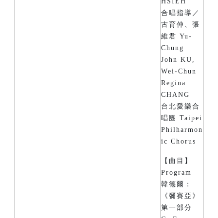
HSIEH
合唱指導／
古育仲、張
維君 Yu-
Chung
John KU,
Wei-Chun
Regina
CHANG
台北愛樂合
唱團 Taipei
Philharmon
ic Chorus
【曲目】
Program
韓德爾：
《彌賽亞》
第一部分