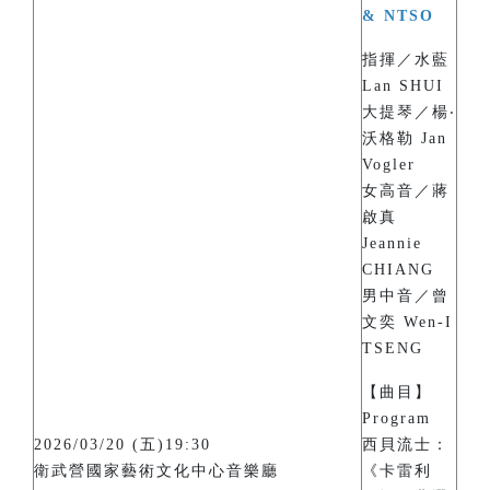
& NTSO
指揮／水藍
Lan SHUI
大提琴／楊‧
沃格勒 Jan
Vogler
女高音／蔣
啟真
Jeannie
CHIANG
男中音／曾
文奕 Wen-I
TSENG
【曲目】
Program
2026/03/20 (五)19:30
西貝流士：
衛武營國家藝術文化中心音樂廳
《卡雷利