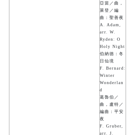
亞當／曲，
萊登／編
曲：聖善夜
A. Adam,
arr. W.
Ryden: O
Holy Night
伯納德：冬
日仙境
F. Bernard:
Winter
Wonderlan
d
葛魯伯／
曲，盧特／
編曲：平安
夜
F. Gruber,
arr. J.