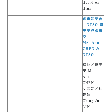
Heard on
High
歲末音樂會
—NTSO 陳
美安與國臺
交
Mei-Ann
CHEN &
NTSO
指揮／陳美
安 Mei-
Ann
CHEN
女高音／林
錦如
Ching-Ju
LIN