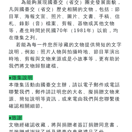
為能夠展現國臺交（省交）團史發展面貌，
凡與國臺交（省交）歷史相關的文物，包括：節
目單、海報文宣、照片、圖片、文書、手稿、信
札、錄影（音）檔案、剪報、器物或其他文物
等，產生時間於民國
70
年（
1981
年）以前，均
在徵集之列。
若能為每一件您所珍藏的文物提供簡短的文字
說明，例如：照片人物與拍攝時地、節目單演出
時地、剪報與文物來源或是小故事等，更有助於
我們將文物歸類建檔。
♦徵集說明
本徵集活動由國臺交主辦，
請以電子郵件或電話
聯繫我們，郵件請註明您的大名、擬捐贈文物來
源、簡短說明等資訊，或來電由我們與您聯繫後
確認相關細節。
♦致謝
文物經確認收藏，將與捐贈者簽訂捐贈同意書，
並致贈感謝狀乙紙及國臺交典藏禮品乙份。