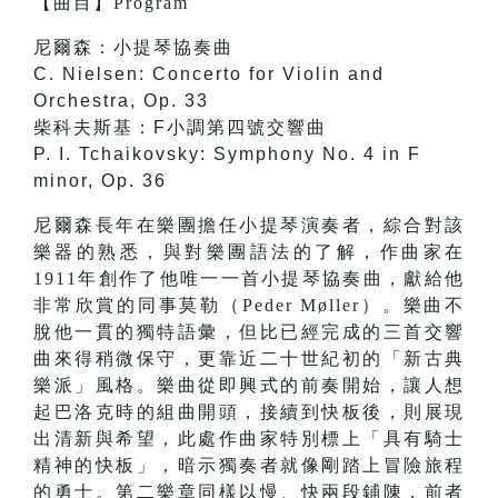
【
曲目
】
Program
尼爾森：小提琴協奏曲
C. Nielsen: Concerto for Violin and
Orchestra, Op. 33
柴科夫斯基：F小調第四號交響曲
P. I. Tchaikovsky: Symphony No. 4 in F
minor, Op. 36
尼爾森長年在樂團擔任小提琴演奏者，綜合對該
樂器的熟悉，與對樂團語法的了解，作曲家在
1911年創作了他唯一一首小提琴協奏曲，獻給他
非常欣賞的同事莫勒（Peder Møller）。樂曲不
脫他一貫的獨特語彙，但比已經完成的三首交響
曲來得稍微保守，更靠近二十世紀初的「新古典
樂派」風格。樂曲從即興式的前奏開始，讓人想
起巴洛克時的組曲開頭，接續到快板後，則展現
出清新與希望，此處作曲家特別標上「具有騎士
精神的快板」，暗示獨奏者就像剛踏上冒險旅程
的勇士。第二樂章同樣以慢、快兩段鋪陳，前者