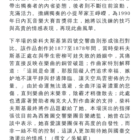
帶出獨奏者的內省姿態，後者則不斷往前滾動，
充滿活力。擔綱獨奏的小提琴家王崢嶸，為1990
年日內瓦音樂大賽首獎得主，她將以洗鍊的技巧
與高貴的情感表現，再現此曲風華。
下半場的柴科夫斯基第四號交響曲則形成強烈對
比。該作品創作於1877至1878年間，當時柴科夫
斯基正處在與學生密柳可娃失敗的婚姻中，其痛
苦直接反映在樂曲的銅管破題；作曲家特別解釋
道：「這就是命運，那股阻礙人們追求幸福、嫉
妒地不讓平靜與舒適降臨、讓天空烏雲密佈的力
量。」由於命運無法逃避，全曲洋溢著濃重的悲
傷，直到樂曲的末樂章，陰霾才稍微散去；此處
也透露著贊助者梅克夫人對作曲家的支持，柴科
夫斯基最終將作品題獻給了她。本場演出的指揮
張弦目前為西雅圖交響樂團音樂總監，她曾在訪
談中表示，她喜愛讓樂團保有高度的自發性，而
非一絲不苟的控制，這讓人更加期待她與國臺交
激盪出的情感！（撰文／吳毓庭）