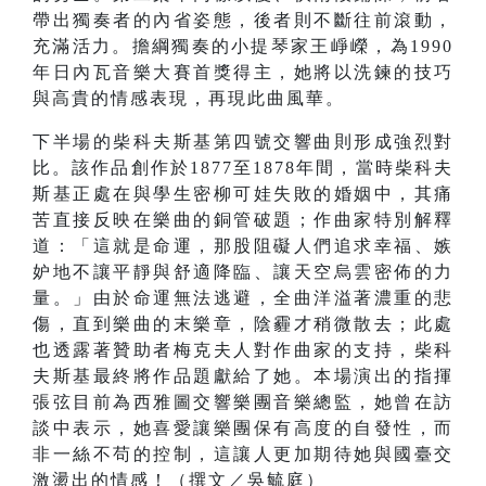
帶出獨奏者的內省姿態，後者則不斷往前滾動，
充滿活力。擔綱獨奏的小提琴家王崢嶸，為1990
年日內瓦音樂大賽首獎得主，她將以洗鍊的技巧
與高貴的情感表現，再現此曲風華。
下半場的柴科夫斯基第四號交響曲則形成強烈對
比。該作品創作於1877至1878年間，當時柴科夫
斯基正處在與學生密柳可娃失敗的婚姻中，其痛
苦直接反映在樂曲的銅管破題；作曲家特別解釋
道：「這就是命運，那股阻礙人們追求幸福、嫉
妒地不讓平靜與舒適降臨、讓天空烏雲密佈的力
量。」由於命運無法逃避，全曲洋溢著濃重的悲
傷，直到樂曲的末樂章，陰霾才稍微散去；此處
也透露著贊助者梅克夫人對作曲家的支持，柴科
夫斯基最終將作品題獻給了她。本場演出的指揮
張弦目前為西雅圖交響樂團音樂總監，她曾在訪
談中表示，她喜愛讓樂團保有高度的自發性，而
非一絲不苟的控制，這讓人更加期待她與國臺交
激盪出的情感！（撰文／吳毓庭）