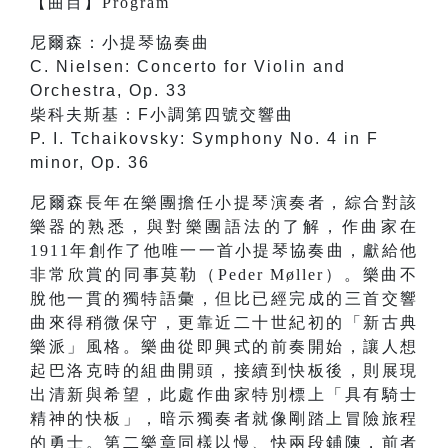
【
曲目
】
Program
尼爾森：小提琴協奏曲
C. Nielsen: Concerto for Violin and
Orchestra, Op. 33
柴科夫斯基：F小調第四號交響曲
P. I. Tchaikovsky: Symphony No. 4 in F
minor, Op. 36
尼爾森長年在樂團擔任小提琴演奏者，綜合對該
樂器的熟悉，與對樂團語法的了解，作曲家在
1911年創作了他唯一一首小提琴協奏曲，獻給他
非常欣賞的同事莫勒（Peder Møller）。樂曲不
脫他一貫的獨特語彙，但比已經完成的三首交響
曲來得稍微保守，更靠近二十世紀初的「新古典
樂派」風格。樂曲從即興式的前奏開始，讓人想
起巴洛克時的組曲開頭，接續到快板後，則展現
出清新與希望，此處作曲家特別標上「具有騎士
精神的快板」，暗示獨奏者就像剛踏上冒險旅程
的勇士。第二樂章同樣以慢、快兩段鋪陳，前者