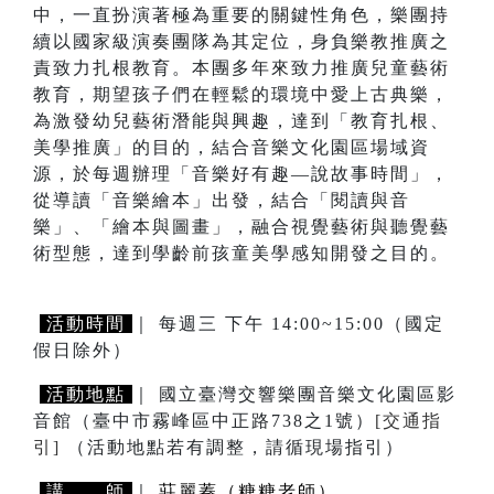
中，一直扮演著極為重要的關鍵性角色，樂團持
續以國家級演奏團隊為其定位，身負樂教推廣之
責致力扎根教育。本團多年來致力推廣兒童藝術
教育，期望孩子們在輕鬆的環境中愛上古典樂，
為激發幼兒藝術潛能與興趣，達到「教育扎根、
美學推廣」的目的，結合音樂文化園區場域資
源，於每週辦理「音樂好有趣—說故事時間」，
從導讀「音樂繪本」出發，結合「閱讀與音
樂」、「繪本與圖畫」，融合視覺藝術與聽覺藝
術型態，達到學齡前孩童美學感知開發之目的。
活動時間
｜ 每週三 下午 14:00~15:00（國定
假日除外）
活動地點
｜ 國立臺灣交響樂團音樂文化園區影
音館（臺中市霧峰區中正路738之1號）
[交通指
引]
（活動地點若有調整，請循現場指引）
講 師
｜
莊麗蓁（糖糖老師）