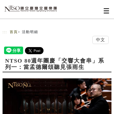
跳到主要內容
網站導覽
:::
首頁
> 活動明細
中文
NTSO 80週年團慶「交響大會串」系
列一：當孟德爾頌聽見張雨生