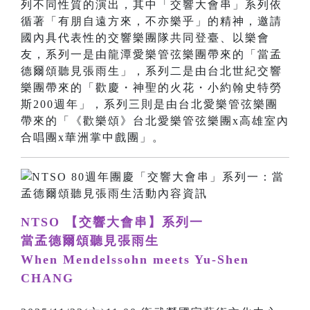
列不同性質的演出，其中「交響大會串」系列依
循著「有朋自遠方來，不亦樂乎」的精神，邀請
國內具代表性的交響樂團隊共同登臺、以樂會
友，系列一是由龍潭愛樂管弦樂團帶來的「當孟
德爾頌聽見張雨生」，系列二是由台北世紀交響
樂團帶來的「歡慶・神聖的火花・小約翰史特勞
斯200週年」，系列三則是由台北愛樂管弦樂團
帶來的「《歡樂頌》台北愛樂管弦樂團x高雄室內
合唱團x華洲掌中戲團」。
NTSO 【交響大會串】系列一
當孟德爾頌聽見張雨生
When Mendelssohn meets Yu-Shen
CHANG