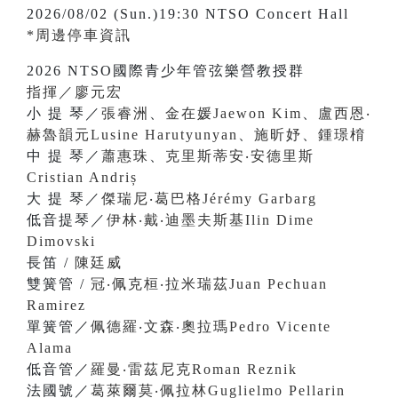
2026/08/02 (Sun.)19:30 NTSO Concert Hall
*周邊停車資訊
2026 NTSO國際青少年管弦樂營教授群
指揮／廖元宏
小 提 琴／
張睿洲
、
金在媛Jaewon Kim
、
盧西恩‧
赫魯韻元Lusine Harutyunyan
、
施昕妤
、
鍾璟棛
中 提 琴／
蕭惠珠
、
克里斯蒂安‧安德里斯
Cristian Andriș
大 提 琴／
傑瑞尼‧葛巴格Jérémy Garbarg
低音提琴／
伊林‧戴‧迪墨夫斯基Ilin Dime
Dimovski
長笛 /
陳廷威
雙簧管 /
冠‧佩克桓‧拉米瑞茲Juan Pechuan
Ramirez
單簧管／
佩德羅‧文森‧奧拉瑪Pedro Vicente
Alama
低音管／
羅曼‧雷茲尼克Roman Reznik
法國號／
葛萊爾莫‧佩拉林Guglielmo Pellarin