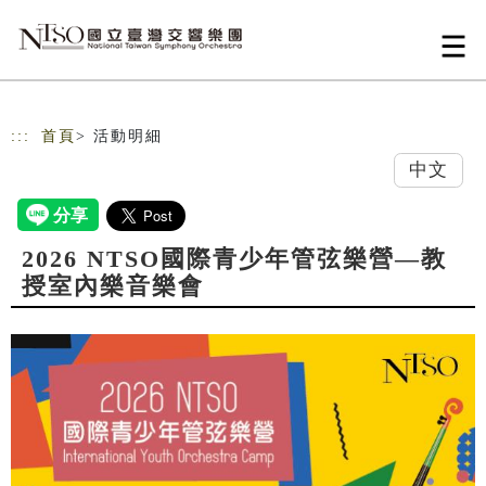
跳到主要內容
網站導覽
:::
首頁
> 活動明細
中文
2026 NTSO國際青少年管弦樂營—教
授室內樂音樂會