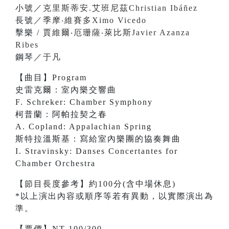
小號／
克里斯蒂安.艾班尼茲Christian Ibáñez
長號／
季摩‧維賽多Ximo Vicedo
擊樂 /
賈維爾‧厄珊薩‧萊比斯Javier Azanza
Ribes
鋼琴／
于凡
【曲目】Program
史雷克爾：室內樂交響曲
F. Schreker: Chamber Symphony
柯普蘭：阿帕拉契之春
A. Copland: Appalachian Spring
斯特拉溫斯基：寫給室內樂團的協奏舞曲
I. Stravinsky: Danses Concertantes for
Chamber Orchestra
【節目長度參考】約100分(含中場休息)
*以上演出內容或順序等若有異動，以實際演出為
準。
【票價】NT 100/300