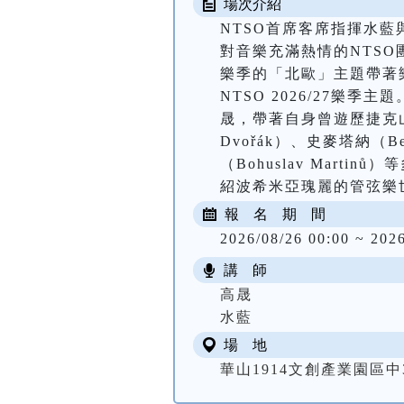
場次介紹
NTSO首席客席指揮水藍
對音樂充滿熱情的NTSO
樂季的「北歐」主題帶著
NTSO 2026/27
晟，帶著自身曾遊歷捷克山
Dvořák）、史麥塔納（Bed
（Bohuslav Mar
紹波希米亞瑰麗的管弦樂
報 名 期 間
2026/08/26 00:00 ~ 202
講 師
高晟
水藍
場 地
華山1914文創產業園區中