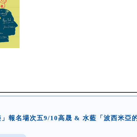
論樂」報名場次五9/10高晟 & 水藍「波西米亞