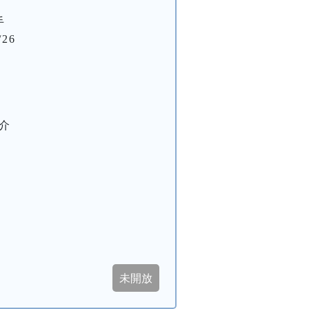
手
26
，介