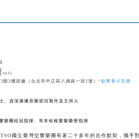
0
寶
ep11
中3館2樓拱廳（台北市中正區八德路一段1號）
*點擊看示意圖
士、資深廣播音樂節目製作及主持人
交響樂團桂冠指揮、哥本哈根愛樂榮譽指揮
NTSO國立臺灣交響樂團有著二十多年的合作默契，攜手對