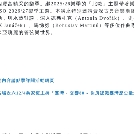
豐富精采的樂季。繼2025/26樂季的「北歐」主題帶
SO 2026/27樂季主題。本講座特別邀請資深古典音樂
水藍對談，深入德弗札克（Antonín Dvořák）、史麥
oš Janáček）、馬悌努（Bohuslav Martinů）等
米亞瑰麗的管弦樂世界。
動內容請點擊詳閱活動網頁