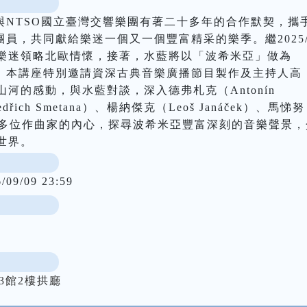
與NTSO國立臺灣交響樂團有著二十多年的合作默契，攜
團員，共同獻給樂迷一個又一個豐富精采的樂季。繼2025/
樂迷領略北歐情懷，接著，水藍將以「波希米亞」做為
樂季主題。本講座特別邀請資深古典音樂廣播節目製作及主持人高
河的感動，與水藍對談，深入德弗札克（Antonín 
řich Smetana）、楊納傑克（Leoš Janáček）、馬悌努
tinů）等多位作曲家的內心，探尋波希米亞豐富深刻的音樂聲景
世界。
6/09/09 23:59
3館2樓拱廳