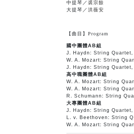
中提琴／
裘宗餘
大提琴／
洪薇安
【
曲目
】
Program
國中團體AB組
J. Haydn: String Quartet, 
W. A. Mozart: String Quar
J. Haydn: String Quartet,
高中職團體AB組
W. A. Mozart: String Quar
W. A. Mozart: String Quart
R. Schumann: String Quart
大專團體AB組
J. Haydn: String Quartet,
L. v. Beethoven: String Q
W. A. Mozart: String Quar