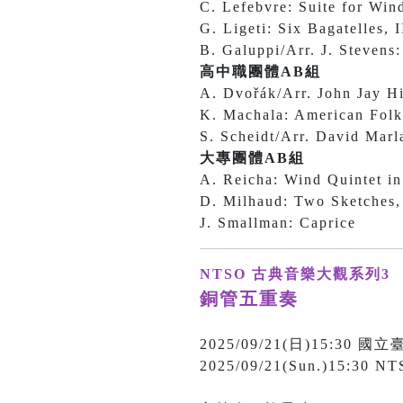
C. Lefebvre: Suite for Wind
G. Ligeti: Six Bagatelles, I
B. Galuppi/Arr. J. Stevens
高中職團體AB組
A. Dvořák/Arr. John Jay Hi
K. Machala: American Folk
S. Scheidt/Arr. David Mar
大專團體AB組
A. Reicha: Wind Quintet in 
D. Milhaud: Two Sketches, 
J. Smallman: Caprice
NTSO 古典音樂大觀系列3
銅管五重奏
2025/09/21(日)15:3
2025/09/21(Sun.)15:30 NT