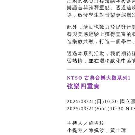
活動的核心目標是讓即將參
樂語言與詮釋重點。透過這
導，啟發學生對音樂更深層
此外，活動也致力於提升音
養與美感經驗上獲得豐富的
進樂教共融，打造一個學生
透過本系列活動，我們期待
習熱情，並在潛移默化中落
NTSO 古典音樂大觀系列1
弦樂四重奏
2025/09/21(日)10:3
2025/09/21(Sun.)10:30 NT
主持人／
施孟玟
小提琴／
陳姵汝
、
黃士瑋