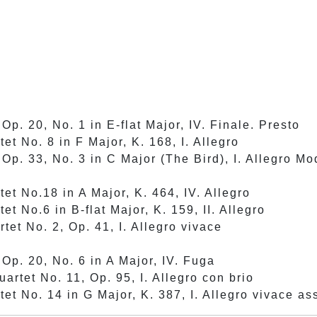
Op. 20, No. 1 in E-flat Major, IV. Finale. Presto
tet No. 8 in F Major, K. 168, I. Allegro
 Op. 33, No. 3 in C Major (The Bird), I. Allegro Mo
tet No.18 in A Major, K. 464, IV. Allegro
et No.6 in B-flat Major, K. 159, II. Allegro
et No. 2, Op. 41, I. Allegro vivace
 Op. 20, No. 6 in A Major, IV. Fuga
uartet No. 11, Op. 95, I. Allegro con brio
tet No. 14 in G Major, K. 387, I. Allegro vivace as