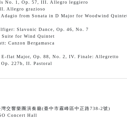
s No. 1, Op. 57, III. Allegro leggiero
II. Allegro grazioso
: Adagio from Sonata in D Major for Woodwind Quinte
lfiger: Slavonic Dance, Op. 46, No. 7
 Suite
for Wind Quintet
latt: Canzon Bergamasca
E-flat Major, Op. 88, No. 2, IV. Finale: Allegretto
Op. 227b, II. Pastoral
0 國立臺灣交響樂團演奏廳(臺中市霧峰區中正路738-2號)
SO Concert Hall