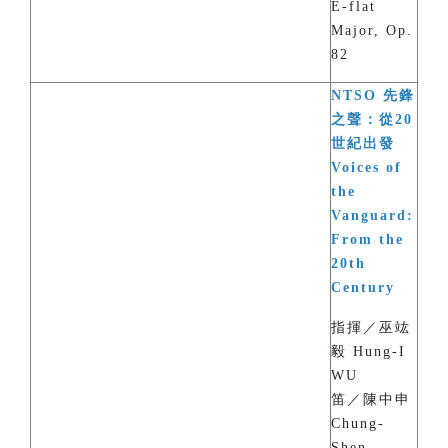
E-flat
Major, Op.
82
NTSO 先鋒
之聲：從20
世紀出發
Voices of
the
Vanguard:
From the
20th
Century
指揮／巫竑
毅 Hung-I
WU
笛／陳中申
Chung-
Shen