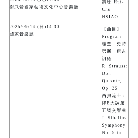
惠珠 Hui-
衛武營國家藝術文化中心音樂廳
Chu
HSIAO
2025/09/14 (日)14:30
【曲目】
國家音樂廳
Program
理查．史特
勞斯：唐吉
訶德
R. Strauss:
Don
Quixote,
Op. 35
西貝流士：
降E大調第
五號交響曲
J. Sibelius:
Symphony
No. 5 in