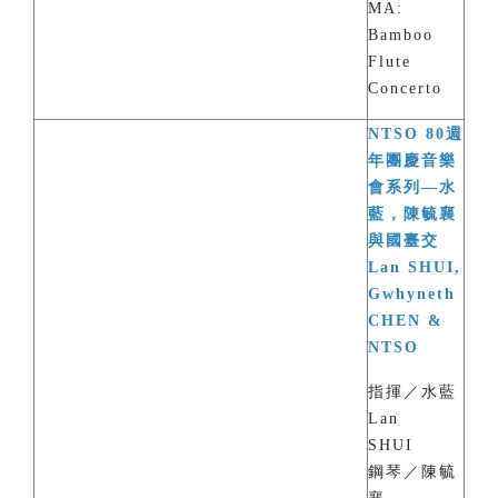
MA:
Bamboo
Flute
Concerto
NTSO 80週
年團慶音樂
會系列—水
藍，陳毓襄
與國臺交
Lan SHUI,
Gwhyneth
CHEN &
NTSO
指揮／水藍
Lan
SHUI
鋼琴／陳毓