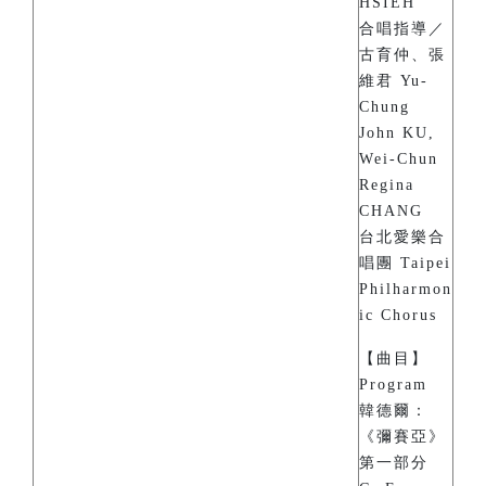
HSIEH
合唱指導／
古育仲、張
維君 Yu-
Chung
John KU,
Wei-Chun
Regina
CHANG
台北愛樂合
唱團 Taipei
Philharmon
ic Chorus
【曲目】
Program
韓德爾：
《彌賽亞》
第一部分