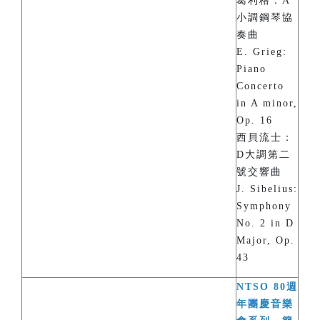
葛利格：A
小調鋼琴協
奏曲
E. Grieg:
Piano
Concerto
in A minor,
Op. 16
西貝流士：
D大調第二
號交響曲
J. Sibelius:
Symphony
No. 2 in D
Major, Op.
43
NTSO 80週
年團慶音樂