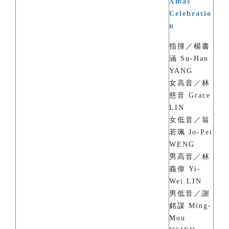
Xmas
Celebratio
n
指揮／楊書
涵 Su-Han
YANG
女高音／林
慈音 Grace
LIN
女低音／翁
若珮 Jo-Pei
WENG
男高音／林
義偉 Yi-
Wei LIN
男低音／謝
銘謀 Ming-
Mou