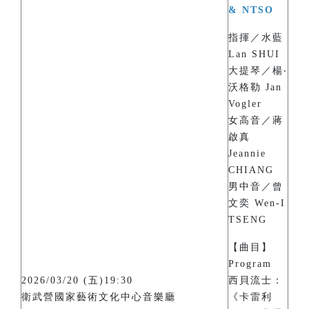
& NTSO
指揮／水藍
Lan SHUI
大提琴／楊‧
沃格勒 Jan
Vogler
女高音／蔣
啟真
Jeannie
CHIANG
男中音／曾
文奕 Wen-I
TSENG
【曲目】
Program
2026/03/20 (五)19:30
西貝流士：
衛武營國家藝術文化中心音樂廳
《卡雷利