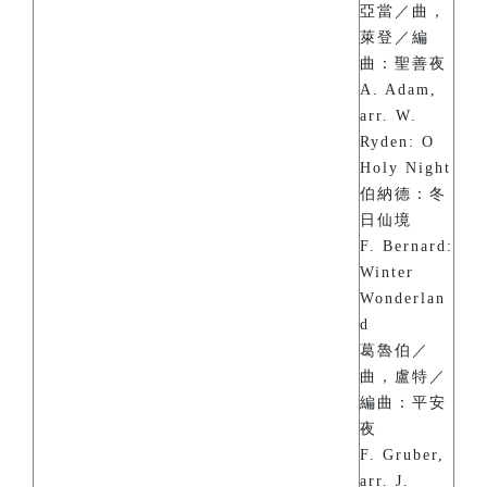
亞當／曲，
萊登／編
曲：聖善夜
A. Adam,
arr. W.
Ryden: O
Holy Night
伯納德：冬
日仙境
F. Bernard:
Winter
Wonderlan
d
葛魯伯／
曲，盧特／
編曲：平安
夜
F. Gruber,
arr. J.