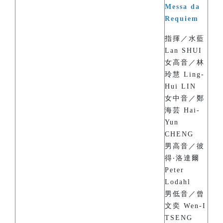
Messa da
Requiem
指揮／水藍
Lan SHUI
女高音／林
玲慧 Ling-
Hui LIN
女中音／鄭
海芸 Hai-
Yun
CHENG
男高音／彼
得‧洛達爾
Peter
Lodahl
男低音／曾
文奕 Wen-I
TSENG