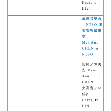
Heard on
High
歲末音樂會
—NTSO 陳
美安與國臺
交
Mei-Ann
CHEN &
NTSO
指揮／陳美
安 Mei-
Ann
CHEN
女高音／林
錦如
Ching-Ju
LIN