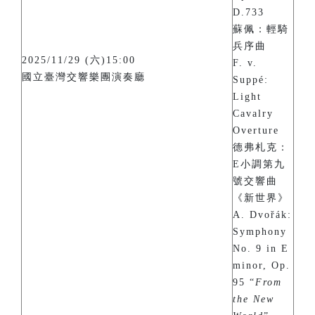
D.733
蘇佩：輕騎
兵序曲
2025/11/29 (六)15:00
F. v.
國立臺灣交響樂團演奏廳
Suppé:
Light
Cavalry
Overture
德弗札克：
E小調第九
號交響曲
《新世界》
A. Dvořák:
Symphony
No. 9 in E
minor, Op.
95 “
From
the New