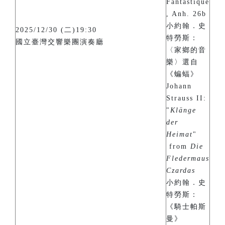
Fantastique
, Anh. 26b
小約翰．史
2025/12/30 (二)19:30
特勞斯：
國立臺灣交響樂團演奏廳
〈家鄉的音
樂〉選自
《蝙蝠》
Johann
Strauss II:
"
Klänge
der
Heimat
"
from
Die
Fledermaus
Czardas
小約翰．史
特勞斯：
《騎士帕斯
曼》