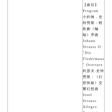
【曲目】
Program
小約翰．史
特勞斯：輕
歌劇《蝙
蝠》序曲
Johann
Strauss II:
"
Die
Fledermaus
" Overture
約瑟夫‧史特
勞斯：《幻
想快板》交
響幻想曲
Josef
Strauss:
Allegro