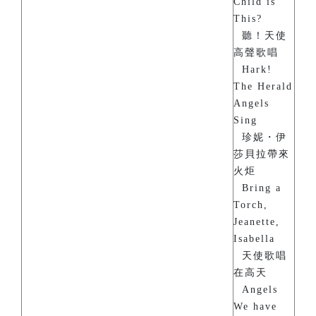
Child is
This?
聽！天使
高聲歌唱
Hark!
The Herald
Angels
Sing
珍妮・伊
莎貝拉帶來
火炬
Bring a
Torch,
Jeanette,
Isabella
天使歌唱
在高天
Angels
We have