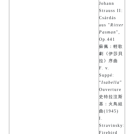
Johann
Strauss II:
Csárdás
aus "
Ritter
Pasman
",
Op.441
蘇佩：輕歌
劇《伊莎貝
拉》序曲
F. v.
Suppé:
“
Isabella
”
Ouverture
史特拉汶斯
基：火鳥組
曲(1945)
I.
Stravinsky:
Firebird