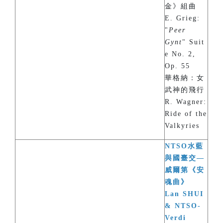
金》組曲
E. Grieg:
"
Peer
Gynt
" Suit
e No. 2,
Op. 55
華格納：女
武神的飛行
R. Wagner:
Ride of the
Valkyries
NTSO水藍
與國臺交—
威爾第《安
魂曲》
Lan SHUI
& NTSO-
Verdi