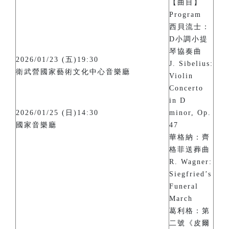
【曲目】
Program
西貝流士：
D小調小提
琴協奏曲
2026/01/23 (五)19:30
J. Sibelius:
衛武營國家藝術文化中心音樂廳
Violin
Concerto
in D
2026/01/25 (日)14:30
minor, Op.
國家音樂廳
47
華格納：齊
格菲送葬曲
R. Wagner:
Siegfried’s
Funeral
March
葛利格：第
二號《皮爾