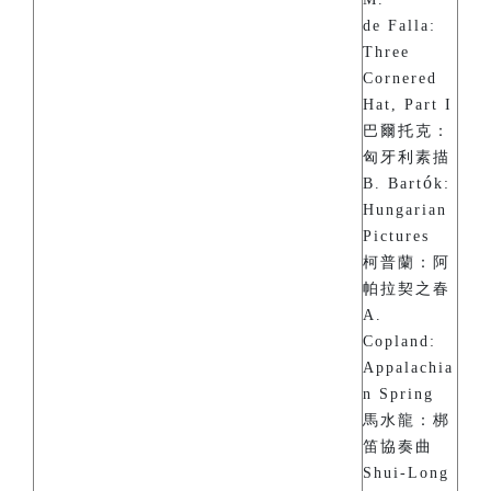
de Falla:
Three
Cornered
Hat, Part I
巴爾托克：
匈牙利素描
ó
B. Bart
k:
Hungarian
Pictures
柯普蘭：阿
帕拉契之春
A.
Copland:
Appalachia
n Spring
馬水龍：梆
笛協奏曲
Shui-Long