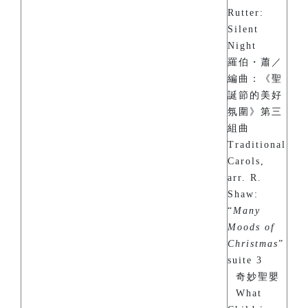
Rutter:
Silent
Night
羅伯・蕭／
編曲：《聖
誕節的美好
氛圍》第三
組曲
Traditional
Carols,
arr. R.
Shaw:
“
Many
Moods of
Christmas
”
suite 3
奇妙聖嬰
What