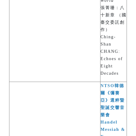
World
”
張菁珊：八
十新章 （國
臺交委託創
作）
Ching-
Shan
CHANG:
Echoes of
Eight
Decades
NTSO韓德
爾《彌賽
亞》選粹暨
聖誕交響音
樂會
Handel
Messiah &