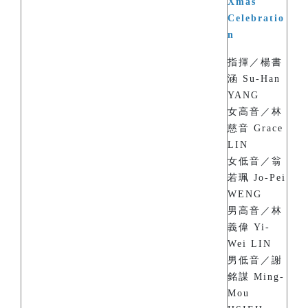
Xmas
Celebratio
n
指揮／楊書
涵 Su-Han
YANG
女高音／林
慈音 Grace
LIN
女低音／翁
若珮 Jo-Pei
WENG
男高音／林
義偉 Yi-
Wei LIN
男低音／謝
銘謀 Ming-
Mou