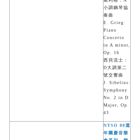
葛利格：A
小調鋼琴協
奏曲
E. Grieg:
Piano
Concerto
in A minor,
Op. 16
西貝流士：
D大調第二
號交響曲
J. Sibelius:
Symphony
No. 2 in D
Major, Op.
43
NTSO 80週
年團慶音樂