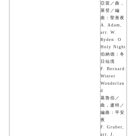
亞當／曲，
萊登／編
曲：聖善夜
A. Adam,
arr. W.
Ryden: O
Holy Night
伯納德：冬
日仙境
F. Bernard:
Winter
Wonderlan
d
葛魯伯／
曲，盧特／
編曲：平安
夜
F. Gruber,
arr. J.