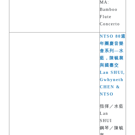
MA:
Bamboo
Flute
Concerto
NTSO 80週
年團慶音樂
會系列—水
藍，陳毓襄
與國臺交
Lan SHUI,
Gwhyneth
CHEN &
NTSO
指揮／水藍
Lan
SHUI
鋼琴／陳毓