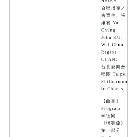
HSIEH
合唱指導／
古育仲、張
維君 Yu-
Chung
John KU,
Wei-Chun
Regina
CHANG
台北愛樂合
唱團 Taipei
Philharmon
ic Chorus
【曲目】
Program
韓德爾：
《彌賽亞》
第一部分