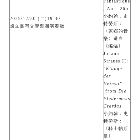
Fantastique
, Anh. 26b
小約翰．史
2025/12/30 (二)19:30
特勞斯：
國立臺灣交響樂團演奏廳
〈家鄉的音
樂〉選自
《蝙蝠》
Johann
Strauss II:
"
Klänge
der
Heimat
"
from
Die
Fledermaus
Czardas
小約翰．史
特勞斯：
《騎士帕斯
曼》