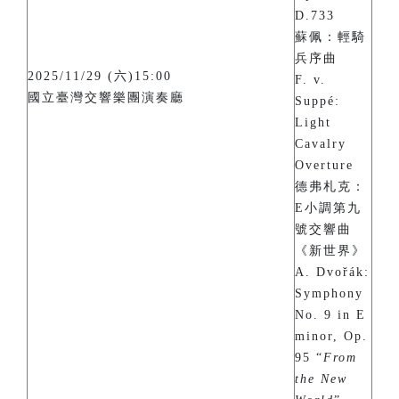
D.733
蘇佩：輕騎
兵序曲
2025/11/29 (六)15:00
F. v.
國立臺灣交響樂團演奏廳
Suppé:
Light
Cavalry
Overture
德弗札克：
E小調第九
號交響曲
《新世界》
A. Dvořák:
Symphony
No. 9 in E
minor, Op.
95 “
From
the New