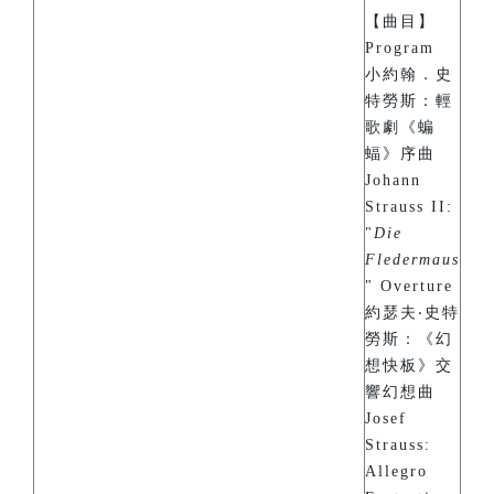
【曲目】
Program
小約翰．史
特勞斯：輕
歌劇《蝙
蝠》序曲
Johann
Strauss II:
"
Die
Fledermaus
" Overture
約瑟夫‧史特
勞斯：《幻
想快板》交
響幻想曲
Josef
Strauss:
Allegro