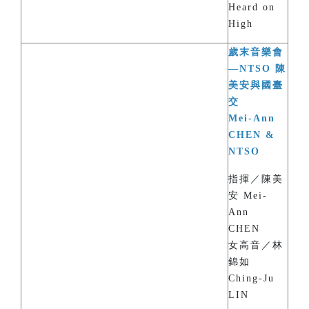
Heard on
High
歲末音樂會
—NTSO 陳
美安與國臺
交
Mei-Ann
CHEN &
NTSO
指揮／陳美
安 Mei-
Ann
CHEN
女高音／林
錦如
Ching-Ju
LIN