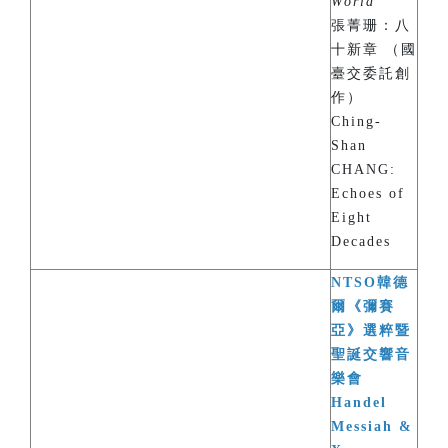
World
”
張菁珊：八
十新章 （國
臺交委託創
作）
Ching-
Shan
CHANG:
Echoes of
Eight
Decades
NTSO韓德
爾《彌賽
亞》選粹暨
聖誕交響音
樂會
Handel
Messiah &