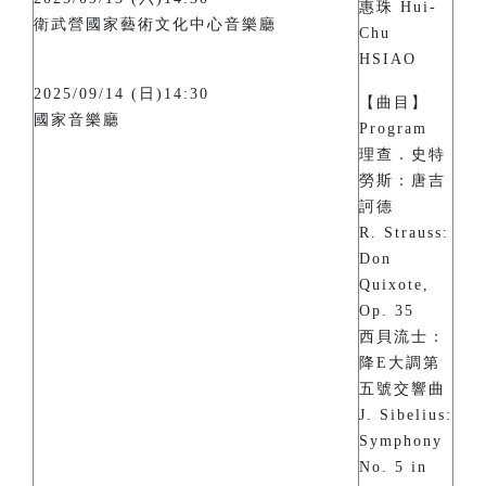
惠珠 Hui-
衛武營國家藝術文化中心音樂廳
Chu
HSIAO
2025/09/14 (日)14:30
【曲目】
國家音樂廳
Program
理查．史特
勞斯：唐吉
訶德
R. Strauss:
Don
Quixote,
Op. 35
西貝流士：
降E大調第
五號交響曲
J. Sibelius:
Symphony
No. 5 in