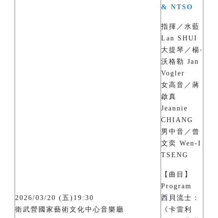
& NTSO
指揮／水藍
Lan SHUI
大提琴／楊‧
沃格勒 Jan
Vogler
女高音／蔣
啟真
Jeannie
CHIANG
男中音／曾
文奕 Wen-I
TSENG
【曲目】
Program
2026/03/20 (五)19:30
西貝流士：
衛武營國家藝術文化中心音樂廳
《卡雷利