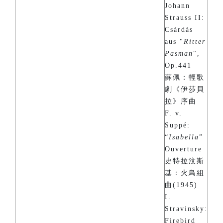
Johann
Strauss II:
Csárdás
aus "
Ritter
Pasman
",
Op.441
蘇佩：輕歌
劇《伊莎貝
拉》序曲
F. v.
Suppé:
“
Isabella
”
Ouverture
史特拉汶斯
基：火鳥組
曲(1945)
I.
Stravinsky:
Firebird