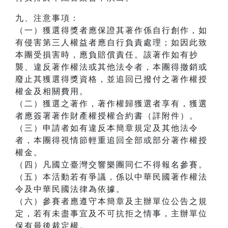
九、注意事項：
（一）獲選得獎者應保證其著作係自行創作，如
有侵害第三人權益者應自行負責處理；如因此致
本團受損害時，應負賠償責任。該著作如有抄
襲、違反著作權法或其他法令者，本團得撤銷或
廢止其獲選得獎資格，並追回已撥付之著作權授
權金及相關費用。
（二）獲選之著作，著作權歸獲選者享有，獲選
者應簽署著作財產權授權合約書（詳附件）。
（三）申請者如有違反本簡章規定及其他法令
者，本團得視情節輕重追回全部或部分著作權授
權金。
（四）凡國立臺灣交響樂團同仁不得報名參賽。
（五）本活動若有爭議，係以中華民國著作權法
令及中華民國法律為依據。
（六）參賽者應遵守本簡章及主辦單位公告之規
定，若有未盡事宜及不可抗拒之情事，主辦單位
保有最後裁定權。