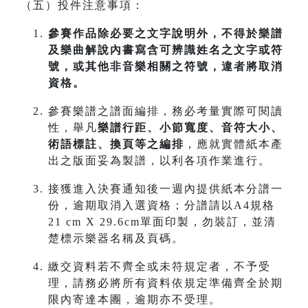
（五）投件注意事項：
參賽作品除必要之文字說明外，不得於樂譜
及樂曲解說內書寫含可辨識姓名之文字或符
號，或其他非音樂相關之符號，違者將取消
資格。
參賽樂譜之譜面編排，務必考量實際可閱讀
性，舉凡
樂譜行距、小節寬度、音符大小、
術語標註、換頁等之編排
，應就實體紙本產
出之版面妥為製譜，以利各項作業進行。
接獲進入決賽通知後一週內提供紙本分譜一
份，逾期取消入選資格；分譜請以A4規格
21 cm X 29.6cm單面印製，勿裝訂，並清
楚標示樂器名稱及頁碼。
繳交資料若不齊全或未符規定者，不予受
理，請務必將所有資料依規定準備齊全於期
限內寄達本團，逾期亦不受理。