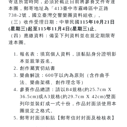
寄送所需時間，必須於截止日前將參賽文件寄達
本團，郵寄地址為「413臺中市霧峰區中正路
738-2號，國立臺灣交響樂團資料組收」。
（三）收件受理日期：中華民國
115年10月21日
(星期三)起至115年11月4日(星期三)止
。
（四）應繳資料：備妥下列資料並在規定期限寄
達本團。
報名表：填寫個人資料，須黏貼身分證明影
本並親筆簽名。
創作屬實切結書
樂曲解說：600字以內為原則（含作曲手
法、樂曲架構、創作理念等）
參賽作品總譜：請以B4規格(約25.7cm X
36.5cm)或A3規格(約29.7cm X 42cm)雙面
列印並裝釘成一式十份，作品封面須使用本
團規定之格式。
郵寄封面須黏貼【郵寄信封封面及檢核表】