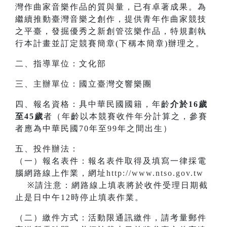
灣作曲家音樂作品的質與量，已有卓著成果。為
繼續推動臺灣音樂之創作，提供青年作曲家競技
之平臺，發掘優秀之新創管弦樂作品，特規劃執
行本計畫並訂定競賽簡章(下稱本簡章)辦理之。
二、指導單位：文化部
三、主辦單位：國立臺灣交響樂團
四、報名資格：具中華民國國籍，年齡
介於16歲
至45歲
者（年齡以本競賽收件年分計算之，參賽
者應為中華民國70年至99年之間出生）
五、投件辦法：
（一）報名表件：報名表件取得及填寫一律採電
腦網路線上作業，網址
http://www.ntso.gov.tw
※請注意：網路線上填表將於收件受理日期截
止是日中午12時停止填表作業。
（二）繳件方式：活動限通訊繳件，請考量郵件