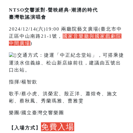
NTSO交響派對-聲映經典·潮湧的時代
臺灣歌謠演唱會
2024/12/14(六)19:00 兩廳院藝文廣場(臺北市中
正區中山南路21-1號，
國家音樂廳與國家戲劇院
中間廣場
)
交通方式：捷運「中正紀念堂站」，可搭乘捷
運淡水信義線、松山新店線前往，建議由五號出
口出站。
指揮/楊智欽
歌手/蔡小虎、洪榮宏、殷正洋、蕭煌奇、施文
彬、蔡秋鳳、秀蘭瑪雅、曹雅雯
樂團/國立臺灣交響樂團
免費入場
【入場方式】