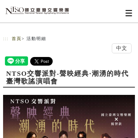
跳到主要內容
網站導覽
:::
首頁
> 活動明細
中文
NTSO交響派對-聲映經典·潮湧的時代
臺灣歌謠演唱會