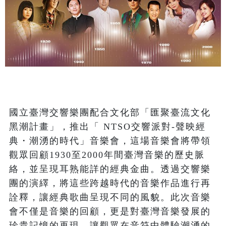
國立臺灣交響樂團配合文化部「匯聚臺流文化
黑潮計畫」，推出「 NTSO交響派對-聲映經
典・潮湧的時代」音樂會，這場音樂會將帶領
觀眾回顧1930至2000年間臺灣音樂的歷史脈
絡，並呈現耳熟能詳的經典金曲。透過交響樂
團的演繹，將這些跨越時代的音樂作品進行再
詮釋，讓經典歌曲呈現不同的風貌。此次音樂
會不僅是音樂的回顧，更是對臺灣音樂發展的
珍貴記憶的再現，讓觀眾在音符中體驗潮湧的