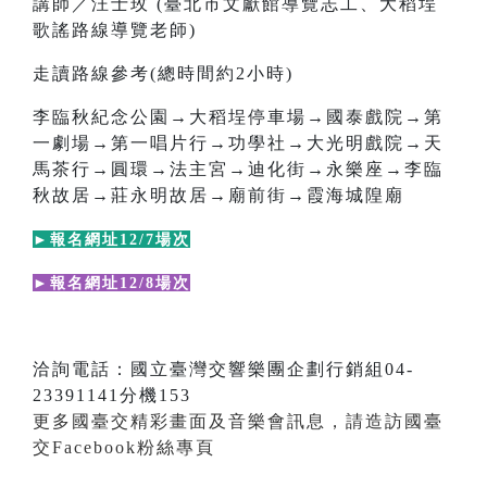
講師／汪士玫 (臺北市文獻館導覽志工、大稻埕
歌謠路線導覽老師)
走讀路線參考(總時間約2小時)
李臨秋紀念公園→大稻埕停車場→國泰戲院→第
一劇場→第一唱片行→功學社→大光明戲院→天
馬茶行→圓環→法主宮→迪化街→永樂座→李臨
秋故居→莊永明故居→廟前街→霞海城隍廟
►報名網址12/7場次
►報名網址12/8場次
洽詢電話：國立臺灣交響樂團企劃行銷組04-
23391141分機153
更多國臺交精彩畫面及音樂會訊息，請造訪國臺
交Facebook粉絲專頁