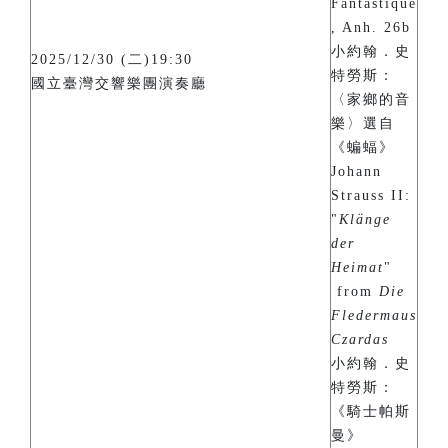
Fantastique
, Anh. 26b
小約翰．史
2025/12/30 (二)19:30
特勞斯：
國立臺灣交響樂團演奏廳
〈家鄉的音
樂〉選自
《蝙蝠》
Johann
Strauss II:
"
Klänge
der
Heimat
"
from
Die
Fledermaus
Czardas
小約翰．史
特勞斯：
《騎士帕斯
曼》