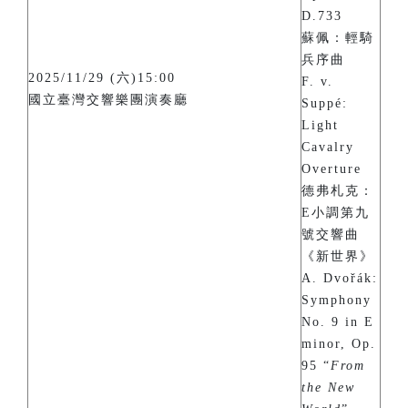
D.733
蘇佩：輕騎
兵序曲
2025/11/29 (六)15:00
F. v.
國立臺灣交響樂團演奏廳
Suppé:
Light
Cavalry
Overture
德弗札克：
E小調第九
號交響曲
《新世界》
A. Dvořák:
Symphony
No. 9 in E
minor, Op.
95 “
From
the New