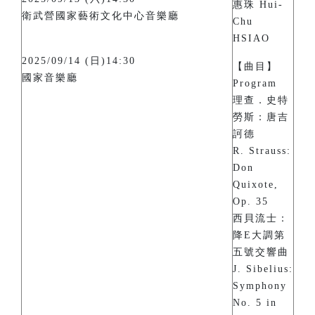
惠珠 Hui-
衛武營國家藝術文化中心音樂廳
Chu
HSIAO
2025/09/14 (日)14:30
【曲目】
國家音樂廳
Program
理查．史特
勞斯：唐吉
訶德
R. Strauss:
Don
Quixote,
Op. 35
西貝流士：
降E大調第
五號交響曲
J. Sibelius:
Symphony
No. 5 in