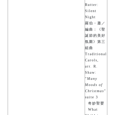
Rutter:
Silent
Night
羅伯・蕭／
編曲：《聖
誕節的美好
氛圍》第三
組曲
Traditional
Carols,
arr. R.
Shaw:
“
Many
Moods of
Christmas
”
suite 3
奇妙聖嬰
What