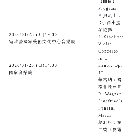
【曲目】
Program
西貝流士：
D小調小提
琴協奏曲
2026/01/23 (五)19:30
J. Sibelius:
衛武營國家藝術文化中心音樂廳
Violin
Concerto
in D
2026/01/25 (日)14:30
minor, Op.
國家音樂廳
47
華格納：齊
格菲送葬曲
R. Wagner:
Siegfried’s
Funeral
March
葛利格：第
二號《皮爾