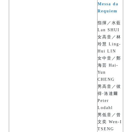
Messa da
Requiem
指揮／水藍
Lan SHUI
女高音／林
玲慧 Ling-
Hui LIN
女中音／鄭
海芸 Hai-
Yun
CHENG
男高音／彼
得‧洛達爾
Peter
Lodahl
男低音／曾
文奕 Wen-I
TSENG