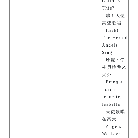
Child is
This?
聽！天使
高聲歌唱
Hark!
The Herald
Angels
Sing
珍妮・伊
莎貝拉帶來
火炬
Bring a
Torch,
Jeanette,
Isabella
天使歌唱
在高天
Angels
We have