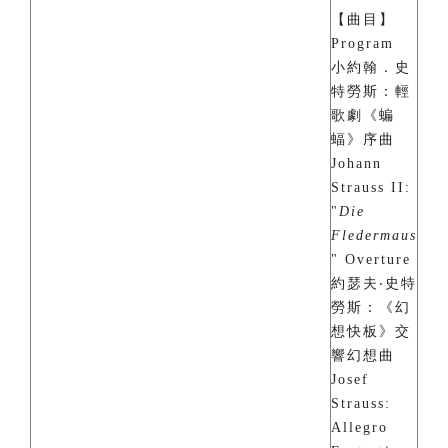
【曲目】
Program
小約翰．史
特勞斯：輕
歌劇《蝙
蝠》序曲
Johann
Strauss II:
"
Die
Fledermaus
" Overture
約瑟夫‧史特
勞斯：《幻
想快板》交
響幻想曲
Josef
Strauss:
Allegro