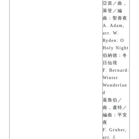
亞當／曲，
萊登／編
曲：聖善夜
A. Adam,
arr. W.
Ryden: O
Holy Night
伯納德：冬
日仙境
F. Bernard:
Winter
Wonderlan
d
葛魯伯／
曲，盧特／
編曲：平安
夜
F. Gruber,
arr. J.