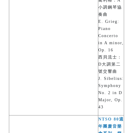
葛利格：A
小調鋼琴協
奏曲
E. Grieg:
Piano
Concerto
in A minor,
Op. 16
西貝流士：
D大調第二
號交響曲
J. Sibelius:
Symphony
No. 2 in D
Major, Op.
43
NTSO 80週
年團慶音樂