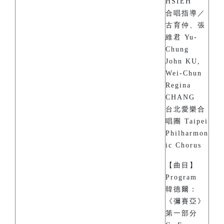
HSIEH
合唱指導／
古育仲、張
維君 Yu-
Chung
John KU,
Wei-Chun
Regina
CHANG
台北愛樂合
唱團 Taipei
Philharmon
ic Chorus
【曲目】
Program
韓德爾：
《彌賽亞》
第一部分