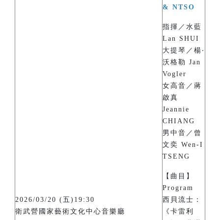
& NTSO
指揮／水藍
Lan SHUI
大提琴／楊‧
沃格勒 Jan
Vogler
女高音／蔣
啟真
Jeannie
CHIANG
男中音／曾
文奕 Wen-I
TSENG
【曲目】
Program
2026/03/20 (五)19:30
西貝流士：
衛武營國家藝術文化中心音樂廳
《卡雷利