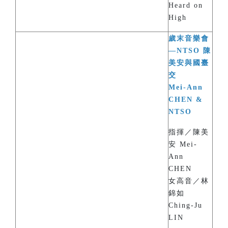
Heard on
High
歲末音樂會
—NTSO 陳
美安與國臺
交
Mei-Ann
CHEN &
NTSO
指揮／陳美
安 Mei-
Ann
CHEN
女高音／林
錦如
Ching-Ju
LIN