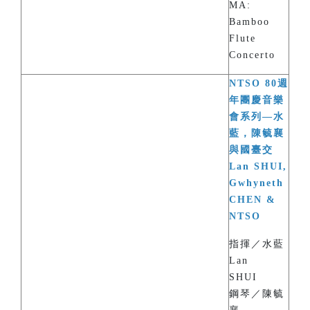
MA:
Bamboo
Flute
Concerto
NTSO 80週
年團慶音樂
會系列—水
藍，陳毓襄
與國臺交
Lan SHUI,
Gwhyneth
CHEN &
NTSO
指揮／水藍
Lan
SHUI
鋼琴／陳毓