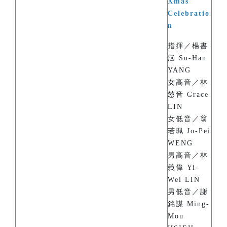
Xmas
Celebratio
n
指揮／楊書
涵 Su-Han
YANG
女高音／林
慈音 Grace
LIN
女低音／翁
若珮 Jo-Pei
WENG
男高音／林
義偉 Yi-
Wei LIN
男低音／謝
銘謀 Ming-
Mou