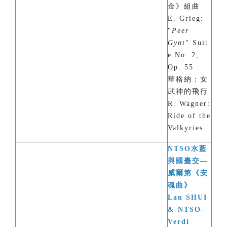
金》組曲
E. Grieg:
"
Peer
Gynt
" Suit
e No. 2,
Op. 55
華格納：女
武神的飛行
R. Wagner:
Ride of the
Valkyries
NTSO水藍
與國臺交—
威爾第《安
魂曲》
Lan SHUI
& NTSO-
Verdi