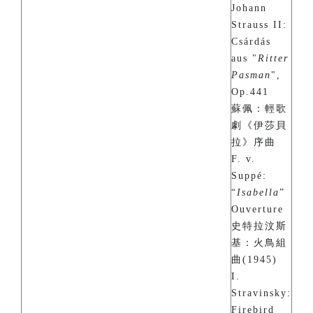
Johann
Strauss II:
Csárdás
aus "
Ritter
Pasman
",
Op.441
蘇佩：輕歌
劇《伊莎貝
拉》序曲
F. v.
Suppé:
“
Isabella
”
Ouverture
史特拉汶斯
基：火鳥組
曲(1945)
I.
Stravinsky:
Firebird