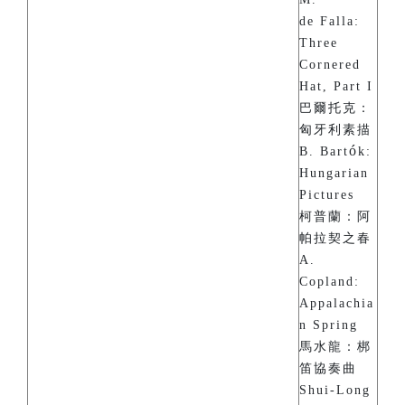
de Falla:
Three
Cornered
Hat, Part I
巴爾托克：
匈牙利素描
ó
B. Bart
k:
Hungarian
Pictures
柯普蘭：阿
帕拉契之春
A.
Copland:
Appalachia
n Spring
馬水龍：梆
笛協奏曲
Shui-Long