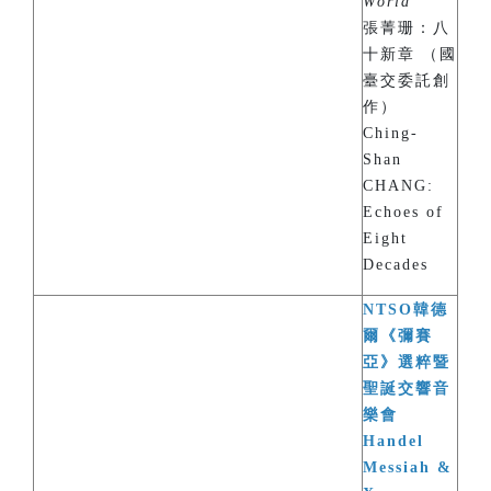
World
”
張菁珊：八
十新章 （國
臺交委託創
作）
Ching-
Shan
CHANG:
Echoes of
Eight
Decades
NTSO韓德
爾《彌賽
亞》選粹暨
聖誕交響音
樂會
Handel
Messiah &