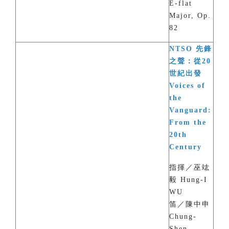
E-flat
Major, Op.
82
NTSO 先鋒
之聲：從20
世紀出發
Voices of
the
Vanguard:
From the
20th
Century
指揮／巫竑
毅 Hung-I
WU
笛／陳中申
Chung-
Shen