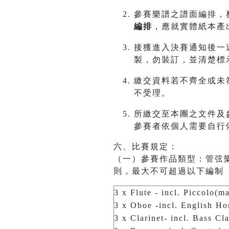
參賽樂譜之譜面編排，
編排
，應就實體紙本產
接獲進入決賽通知後一週
製，勿裝訂，並清楚標
繳交資料若不齊全或未
不受理。
所繳交至本團之文件及
參賽者依個人需要自行
六、比賽規定：
（一）參賽作品類型：管弦
則，最大不可超過以下編制
3 x Flute - incl. Piccolo(m
3 x Oboe -incl. English Ho
3 x Clarinet- incl. Bass Cl