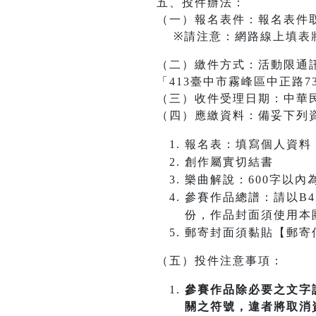
五、投件辦法：
（一）報名表件：報名表件
※請注意：網路線上填表將
（二）繳件方式：活動限通
「413臺中市霧峰區中正路7
（三）收件受理日期：中華
（四）應繳資料：備妥下列
報名表：填寫個人資料
創作屬實切結書
樂曲解說：600字以
參賽作品總譜：請以B4規格(
份，作品封面須使用本
郵寄封面須黏貼【郵寄
（五）投件注意事項：
參賽作品除必要之文字
關之符號，違者將取消