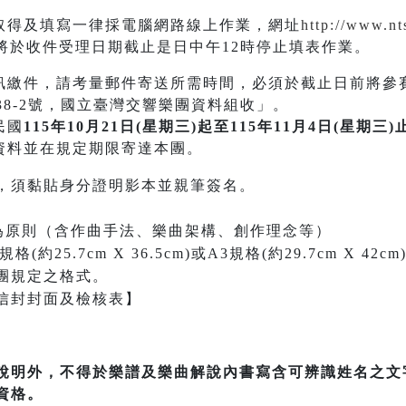
取得及填寫一律採電腦網路線上作業，網址
http://www.nt
於收件受理日期截止是日中午12時停止填表作業。
訊繳件，請考量郵件寄送所需時間，必須於截止日前將參
38-2號，國立臺灣交響樂團資料組收」。
民國
115年10月21日(星期三)起至115年11月4日(星期三)
資料並在規定期限寄達本團。
，須黏貼身分證明影本並親筆簽名。
內為原則（含作曲手法、樂曲架構、創作理念等）
約25.7cm X 36.5cm)或A3規格(約29.7cm X 
團規定之格式。
信封封面及檢核表】
說明外，不得於樂譜及樂曲解說內書寫含可辨識姓名之文
資格。