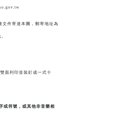
so.gov.tw
賽文件寄達本團，郵寄地址為
止
。
42cm)雙面列印並裝釘成一式十
字或符號，或其他非音樂相