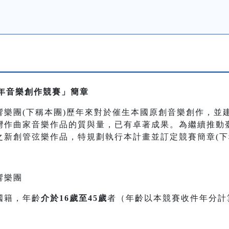
青年音樂創作競賽」簡章
響樂團(下稱本團)歷年來對於催生本國原創音樂創作，並
灣作曲家音樂作品的質與量，已有卓著成果。為繼續推動
之新創管弦樂作品，特規劃執行本計畫並訂定競賽簡章(下
響樂團
國籍，年齡
介於16歲至45歲
者（年齡以本競賽收件年分計