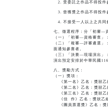
受委託之作品不得投件
曾獲獎之作品不得投件
不接受一人以上之共同
七、徵選程序：分「初審—
（一）「初審—資格審查」
（二）「複審—評審遴選」
面通知參賽者。
（三）「決賽—現場演出」
演出預定安排於中華民國116
八、獎勵方式：
（一）獎項：
《第一名》乙名：獎狀乙紙
《第二名》乙名：獎狀乙紙
《第三名》乙名：獎狀乙紙
《佳 作》乙名：獎狀乙紙
《團員票選獎》乙名：獎狀