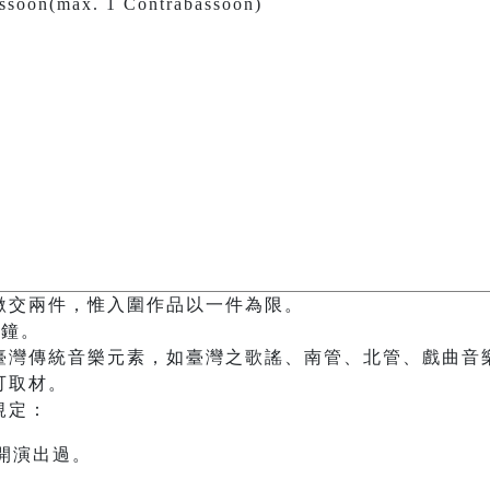
assoon(max. 1 Contrabassoon)
繳交兩件，惟入圍作品以一件為限。
分鐘。
臺灣傳統音樂元素，如臺灣之歌謠、南管、北管、戲曲音
可取材。
規定：
開演出過。