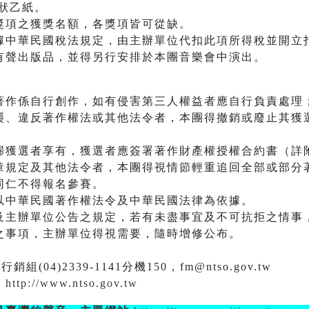
狀乙紙。
獎項之獲獎名額，各獎項皆可從缺。
據中華民國稅法規定，由主辦單位代扣此項所得稅並開立
有聲出版品，並得另行安排於本團音樂會中演出。
著作係自行創作，如有侵害第三人權益者應自行負責處理
襲、違反著作權法或其他法令者，本團得撤銷或廢止其獲
歸獲選者享有，獲選者應簽署著作財產權授權合約書（詳
章規定及其他法令者，本團得視情節輕重追回全部或部分
同仁不得報名參賽。
以中華民國著作權法令及中華民國法律為依據。
及主辦單位公告之規定，若有未盡事宜及不可抗拒之情事
之事項，主辦單位得視需要，隨時增修公布。
)2339-1141分機150，fm@ntso.gov.tw
站
http://www.ntso.gov.tw