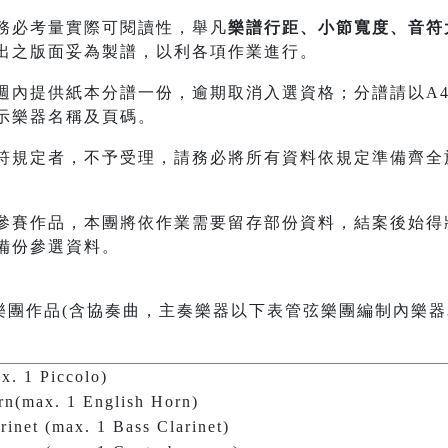
務必考量實際可閱讀性，舉凡
樂譜行距、小節寬度、音符
出之版面妥為製譜，以利各項作業進行。
內提供紙本分譜一份，逾期取消入選資格；分譜請以A4規格21
示樂器名稱及頁碼。
符規定者，不予受理，請務必將所有資料依規定準備齊全
參賽作品，本團將依作業需要留存部份資料，結案後始得
備份參選資料。
樂團作品(含協奏曲，主奏樂器以下表管弦樂團編制內樂器
ax. 1 Piccolo)
rn(max. 1 English Horn)
arinet (max. 1 Bass Clarinet)