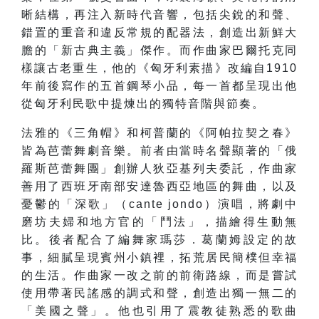
晰結構，再注入新時代音響，包括尖銳的和聲、
錯置的重音和違反常規的配器法，創造出新鮮大
膽的「新古典主義」傑作。而作曲家巴爾托克同
樣讓古老重生，他的《匈牙利素描》改編自1910
年前後寫作的五首鋼琴小品，每一首都呈現出他
從匈牙利民歌中提煉出的獨特音階與節奏。
法雅的《三角帽》和柯普蘭的《阿帕拉契之春》
皆為芭蕾舞劇音樂。前者由當時名聲顯著的「俄
羅斯芭蕾舞團」創辦人狄亞基列夫委託，作曲家
善用了西班牙南部安達魯西亞地區的舞曲，以及
憂鬱的「深歌」（cante jondo）演唱，將劇中
磨坊夫婦和地方官的「鬥法」，描繪得生動無
比。後者配合了編舞家瑪莎．葛蘭姆設定的故
事，細膩呈現賓州小鎮裡，拓荒居民簡樸但幸福
的生活。作曲家一改之前的前衛路線，而是嘗試
使用帶著民謠感的調式和聲，創造出獨一無二的
「美國之聲」。他也引用了震教徒熟悉的歌曲