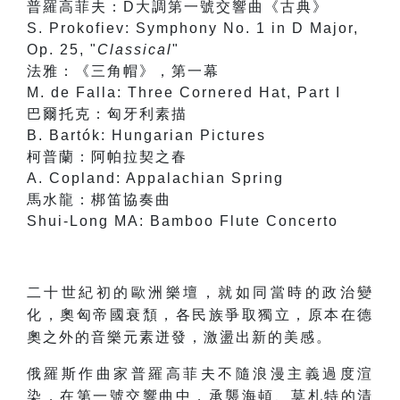
普羅高菲夫：D大調第一號交響曲《古典》
S. Prokofiev: Symphony No. 1 in D Major,
Op. 25, "
Classical
"
法雅：《三角帽》，第一幕
M. de Falla: Three Cornered Hat, Part I
巴爾托克：匈牙利素描
B. Bartók: Hungarian Pictures
柯普蘭：阿帕拉契之春
A. Copland: Appalachian Spring
馬水龍：梆笛協奏曲
Shui-Long MA: Bamboo Flute Concerto
二十世紀初的歐洲樂壇，就如同當時的政治變
化，奧匈帝國衰頹，各民族爭取獨立，原本在德
奧之外的音樂元素迸發，激盪出新的美感。
俄羅斯作曲家普羅高菲夫不隨浪漫主義過度渲
染，在第一號交響曲中，承襲海頓、莫札特的清