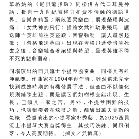
華格納的《尼貝龍指環》同樣借古代日耳曼神
話，批判十九世紀被權力和資本侵蝕的德語世
界。音樂會精選了兩段迥異樂曲，展現榮耀與沉
痛：〈女武神的飛行〉描繪女武神騎乘飛馬，護
送陣亡英雄前往英靈殿，音響強勁，讓人肅然起
敬；〈齊格飛送葬曲〉出現在齊格飛遭受暗算死
去之後，音樂融合著絕望與希望，呈現英雄不得
不死的悲劇宿命。
同場演出的西貝流士小提琴協奏曲，同樣具有雄
渾氣魄。作曲家在1904年創作時，雖然還未完全
找到成熟時期的有機發展手法，但全曲不以僵化
規則鋪陳主題，而是讓它們如樹根交錯出現、生
長，已頗具一家之言。另外，小提琴困難的技
巧，也讓獨奏者在炫技之餘，醞釀出萬夫莫敵的
氣概；受邀演出的小提琴家朴秀藝，為2025西貝
流士小提琴大賽首獎得主，其技巧洗鍊、樂風俐
落，令人高度期待。（撰文／吳毓庭）