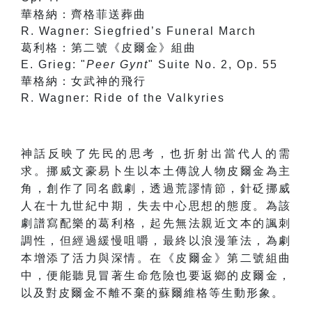
華格納：齊格菲送葬曲
R. Wagner: Siegfried’s Funeral March
葛利格：第二號《皮爾金》組曲
E. Grieg: "
Peer Gynt
" Suite No. 2, Op. 55
華格納：女武神的飛行
R. Wagner: Ride of the Valkyries
神話反映了先民的思考，也折射出當代人的需
求。挪威文豪易卜生以本土傳說人物皮爾金為主
角，創作了同名戲劇，透過荒謬情節，針砭挪威
人在十九世紀中期，失去中心思想的態度。為該
劇譜寫配樂的葛利格，起先無法親近文本的諷刺
調性，但經過緩慢咀嚼，最終以浪漫筆法，為劇
本增添了活力與深情。在《皮爾金》第二號組曲
中，便能聽見冒著生命危險也要返鄉的皮爾金，
以及對皮爾金不離不棄的蘇爾維格等生動形象。