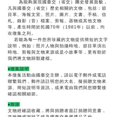
為能夠展現國臺交（省交）團史發展面貌，
凡與國臺交（省交）歷史相關的文物，包括：節
目單、海報文宣、照片、圖片、文書、手稿、信
札、錄影（音）檔案、剪報、器物或其他文物
等，產生時間於民國
70
年（
1981
年）以前，均
在徵集之列。
若能為每一件您所珍藏的文物提供簡短的文字
說明，例如：照片人物與拍攝時地、節目單演出
時地、剪報與文物來源或是小故事等，更有助於
我們將文物歸類建檔。
♦徵集說明
本徵集活動由國臺交主辦，
請以電子郵件或電話
聯繫我們，郵件請註明您的大名、擬捐贈文物來
源、簡短說明等資訊，或來電由我們與您聯繫後
確認相關細節。
♦致謝
文物經確認收藏，將與捐贈者簽訂捐贈同意書，
並致贈感謝狀乙紙及國臺交典藏禮品乙份。