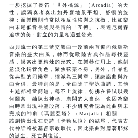
一步挖掘了長笛「世外桃源」（Arcadia）的天
性，讓獨奏者奏出如丹麥地景平坦、舒暢的旋
律；而樂團則時常以相反性格與之抗衡，比如樂
曲末尾低音長號與長笛的「互搏」，表達尼爾森
追求的美：對立的力量相遇並發光。
西貝流士的第三號交響曲一改前兩首偏向俄羅斯
音樂的盛大曲風，轉而從歐陸古典作品尋找靈
感，摸索出更精煉的形式。在樂器使用上，他刻
意淡化銅管角色，聚焦弦樂本身，另外，作品也
從典型的四樂章，縮減為三樂章，讓詼諧曲與終
曲合併。最特別的是，全曲除了聖詠曲調，其他
主題都相當簡短，稱不上旋律，彷彿在嘗試以幾
何圖案，鋪陳出神秘、廣闊的大自然。也因為樂
曲時常出現神聖段落，不少研究者認為此曲與未
完成的神劇《瑪麗亞塔》（Marjatta）相關——
該劇情出現在史詩《卡勒瓦拉》的結尾，代表古
代神話將被基督宗教取代，因此樂曲對應著耶穌
的誕生、死亡與復活。