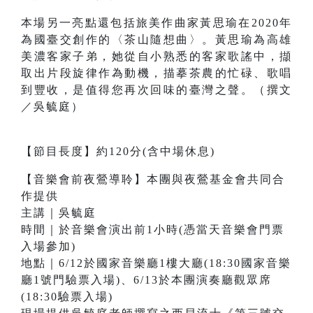
本場另一亮點還包括旅美作曲家黃思瑜在2020年
為國臺交創作的〈茶山隨想曲〉。黃思瑜為高雄
美濃客家子弟，她從自小熟悉的客家歌謠中，擷
取出片段旋律作為動機，描摹茶農的忙碌、歌唱
到豐收，是值得您再次回味的臺灣之聲。（撰文
／吳毓庭）
【節目長度】約120分(含中場休息)
【音樂會前夜鶯導聆】本團與夜鶯基金會共同合
作提供
主講｜吳毓庭
時間｜於音樂會演出前1小時(憑當天音樂會門票
入場參加)
地點｜6/12於國家音樂廳1樓大廳(18:30國家音樂
廳1號門驗票入場)、6/13於本團演奏廳觀眾席
(18:30驗票入場)