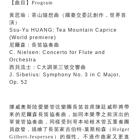
【
曲目
】
Program
黃思瑜：茶山隨想曲（國臺交委託創作，世界首
演）
Ssu-Yu HUANG: Tea Mountain Caprice
(World premiere)
尼爾森：長笛協奏曲
C. Nielsen: Concerto for Flute and
Orchestra
西貝流士：C大調第三號交響曲
J. Sibelius: Symphony No. 3 in C Major,
Op. 52
挪威奧斯陸愛樂管弦樂團長笛首席陳廷威即將帶
來的尼爾森長笛協奏曲，如同本樂季之前演出的
單簧管協奏曲，同樣受到哥本哈根木管五重奏團
員啟發，描繪了長笛家吉伯特-葉斯柏森（Holger
Gilbert-Jespersen）的個性。不過作曲家又更進