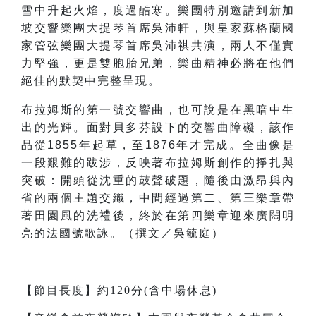
雪中升起火焰，度過酷寒。樂團特別邀請到新加
坡交響樂團大提琴首席吳沛軒，與皇家蘇格蘭國
家管弦樂團大提琴首席吳沛祺共演，兩人不僅實
力堅強，更是雙胞胎兄弟，樂曲精神必將在他們
絕佳的默契中完整呈現。
布拉姆斯的第一號交響曲，也可說是在黑暗中生
出的光輝。面對貝多芬設下的交響曲障礙，該作
品從1855年起草，至1876年才完成。全曲像是
一段艱難的跋涉，反映著布拉姆斯創作的掙扎與
突破：開頭從沈重的鼓聲破題，隨後由激昂與內
省的兩個主題交織，中間經過第二、第三樂章帶
著田園風的洗禮後，終於在第四樂章迎來廣闊明
亮的法國號歌詠。（撰文／吳毓庭）
【節目長度】約120分(含中場休息)