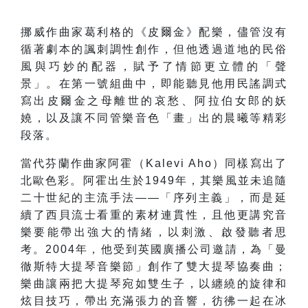
挪威作曲家葛利格的《皮爾金》配樂，儘管沒有
循著劇本的諷刺調性創作，但他透過道地的民俗
風與巧妙的配器，賦予了情節更立體的「聲
景」。在第一號組曲中，即能聽見他用民謠調式
寫出皮爾金之母離世的哀愁、阿拉伯女郎的妖
嬈，以及讓不同管樂音色「畫」出的晨曦等精彩
段落。
當代芬蘭作曲家阿霍（Kalevi Aho）同樣寫出了
北歐色彩。阿霍出生於1949年，其樂風並未追隨
二十世紀的主流手法——「序列主義」，而是延
續了西貝流士看重的素材連貫性，且他更講究音
樂要能帶出強大的情緒，以刺激、啟發聽者思
考。2004年，他受到英國廣播公司邀請，為「曼
徹斯特大提琴音樂節」創作了雙大提琴協奏曲；
樂曲讓兩把大提琴宛如雙生子，以纏繞的旋律和
炫目技巧，帶出充滿張力的音響，彷彿一起在冰