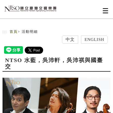
跳到主要內容
網站導覽
:::
首頁
> 活動明細
中文
ENGLISH
NTSO 水藍，吳沛軒，吳沛祺與國臺
交