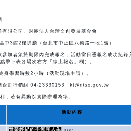
團
份有限公司、財團法人台灣文創發展基金會
園區中3館2樓拱廳（台北市中正區八德路一段1號）
欲參加者須於期限內完成報名，活動當日憑報名成功紀錄
請點擊下表各場次右方「線上報名」欄）。
員終身學習時數2小時（活動現場申請）。
銷組 04-23330153，kt@ntso.gov.tw
權利，若有異動以實際辦理為準。
活動內容
音樂經紀的不無聊人生
ep07