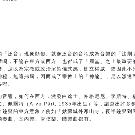
的「泛音」現象類似。就像泛音的音程成為音樂的「法則
諧鳴，不論在東方或西方，也都成了「廟堂」之上最重要
響，足以為宗教或政治渲染儀式感，樹立權威。鐘因此不
神秘，無遠弗屆，因而成了宗教上的「神諭」，足以滲透
共鳴。
的音響，如何在西方，激發白遼士、帕格尼尼、李斯特、
佩爾特（Arvo Pärt, 1935年出生）等，譜寫出
出鐘聲的東方意象？例如「姑蘇城外寒山寺，夜半鐘聲到
獨奏曲、室內樂、管弦樂、國樂曲都有。