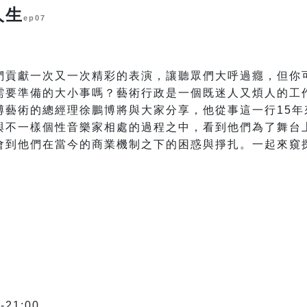
人生
ep07
們貢獻一次又一次精彩的表演，讓聽眾們大呼過癮，但你
需要準備的大小事嗎？藝術行政是一個既迷人又煩人的工
博藝術的總經理徐鵬博將與大家分享，他從事這一行15年
與不一樣個性音樂家相處的過程之中，看到他們為了舞台
會到他們在當今的商業機制之下的困惑與掙扎。一起來窺
-21:00