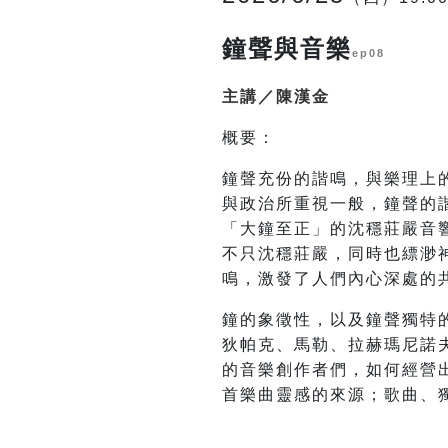
鐘聲與音樂
ep08
主講／陳漢金
概要：
鐘聲充份的諧鳴，與樂理上
與政治所重視一般，鐘聲的
「大鐘至正」的沈穩莊嚴音
不只沈穩莊嚴，同時也縹渺
鳴，激發了人們內心深處的
鐘的象徵性，以及鐘聲獨特
狄帕克、馬勒、拉赫瑪尼諾夫、
的音樂創作者們，如何經營
首樂曲靈感的來源；歌曲、