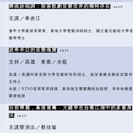
舞曲詠唱調：探索歌劇音樂世界的獨特存在
ep10
主講／車炎江
逢甲大學建築系畢業、東海大學聲樂演唱碩士、國立臺北藝術大學
樂學博士
波希米亞的音樂瑰寶
ep11
主持／高晟
來賓／水藍
高晟｜美國印第安那大學音樂研究所碩士、資深廣播音樂節目製作
主持人
水藍｜
NTSO
首席客席指揮、新加坡交響樂團桂冠指揮、哥本哈根愛
榮譽指揮
台前華麗，幕後運籌
-
大鍵琴在合奏江湖中的多重身
法
ep12
主講暨演出／蔡佳璇