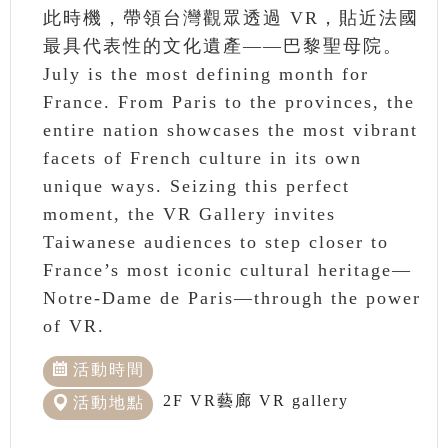
此時機，帶領台灣觀眾透過 VR，貼近法國
最具代表性的文化遺產——巴黎聖母院。
July is the most defining month for
France. From Paris to the provinces, the
entire nation showcases the most vibrant
facets of French culture in its own
unique ways. Seizing this perfect
moment, the VR Gallery invites
Taiwanese audiences to step closer to
France’s most iconic cultural heritage—
Notre-Dame de Paris—through the power
of VR.
活動時間
2F VR藝廊 VR gallery
活動地點