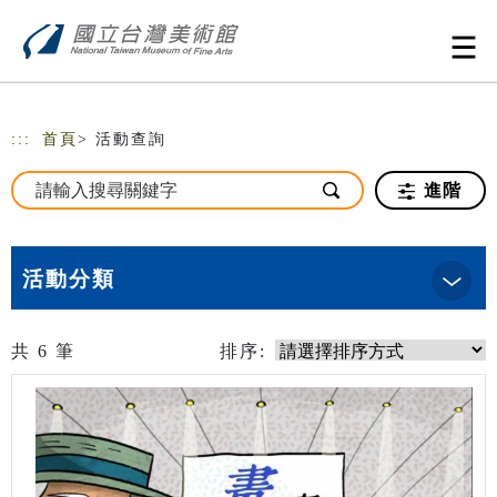
跳到主要內容
網站導覽
:::
首頁
> 活動查詢
進階
活動分類
共
6
筆
排序: