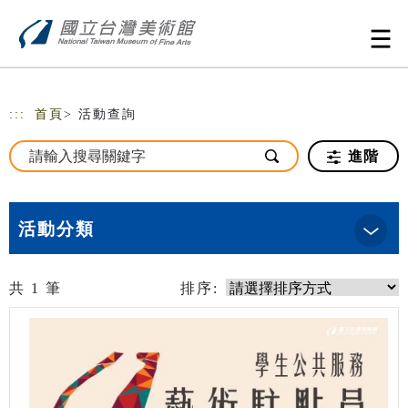
跳到主要內容
網站導覽
:::
首頁
> 活動查詢
進階
活動分類
共
1
筆
排序: