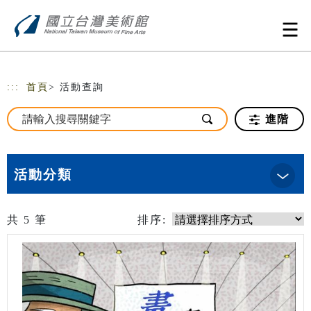
跳到主要內容
網站導覽
:::
首頁
> 活動查詢
進階
活動分類
共
5
筆
排序: