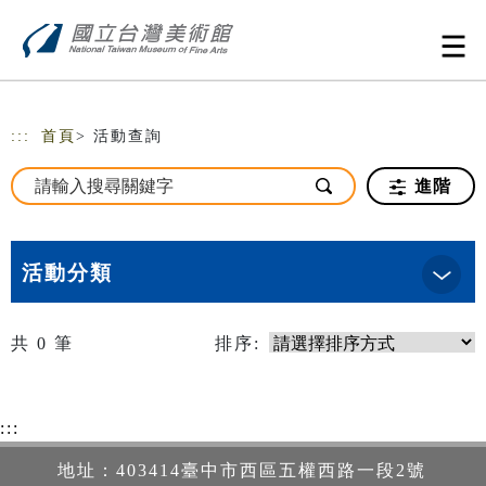
跳到主要內容
網站導覽
:::
首頁
> 活動查詢
進階
活動分類
共
0
筆
排序:
:::
地址：403414臺中市西區五權西路一段2號