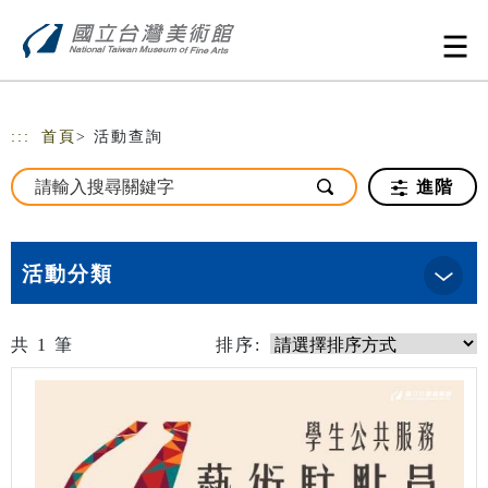
跳到主要內容
網站導覽
:::
首頁
> 活動查詢
進階
活動分類
共
1
筆
排序: