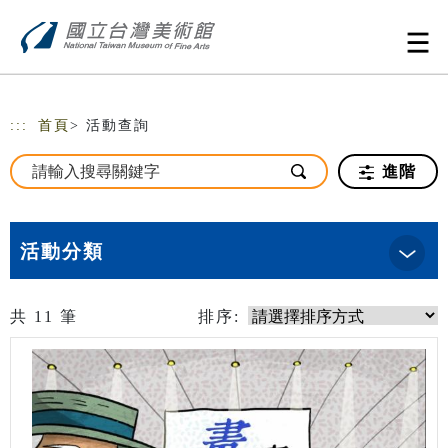
跳到主要內容
網站導覽
:::
首頁
> 活動查詢
進階
活動分類
共
11
筆
排序: