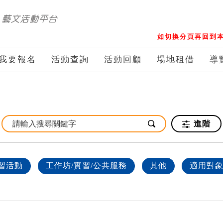
如切換分頁再回到本
我要報名
活動查詢
活動回顧
場地租借
導
進階
習活動
工作坊/實習/公共服務
其他
適用對