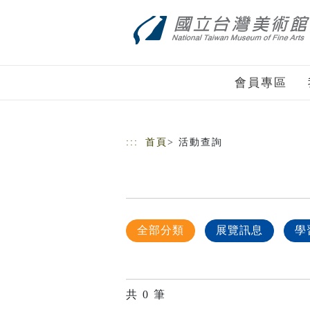
跳到主要內容
網站導覽
會員專區
:::
首頁
> 活動查詢
全部分類
展覽訊息
學
共
0
筆