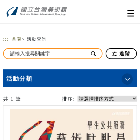
跳到主要內容
網站導覽
:::
首頁
> 活動查詢
進階
活動分類
共
1
筆
排序: