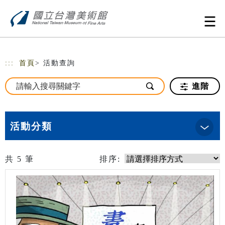
跳到主要內容
網站導覽
:::
首頁
> 活動查詢
進階
活動分類
共
5
筆
排序: