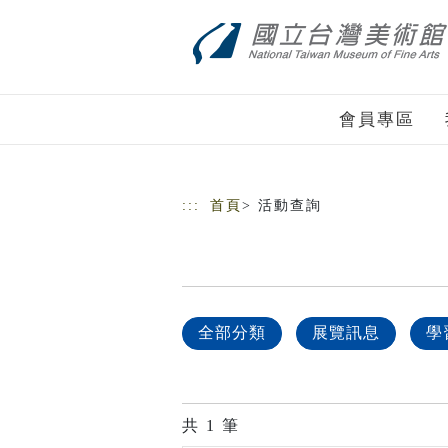
跳到主要內容
網站導覽
會員專區
:::
首頁
> 活動查詢
全部分類
展覽訊息
學
共
1
筆