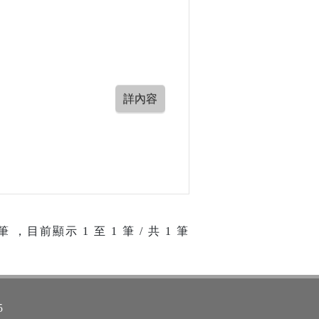
筆 ，目前顯示
1
至
1
筆 / 共 1 筆
5