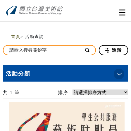
跳到主要內容
網站導覽
:::
首頁
> 活動查詢
進階
活動分類
共
1
筆
排序: