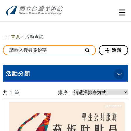
跳到主要內容
網站導覽
:::
首頁
> 活動查詢
進階
活動分類
共
1
筆
排序: