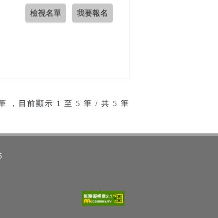
筆 ，目前顯示
1
至
5
筆 / 共 5 筆
5