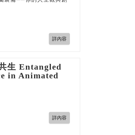
Entangled
ce in Animated