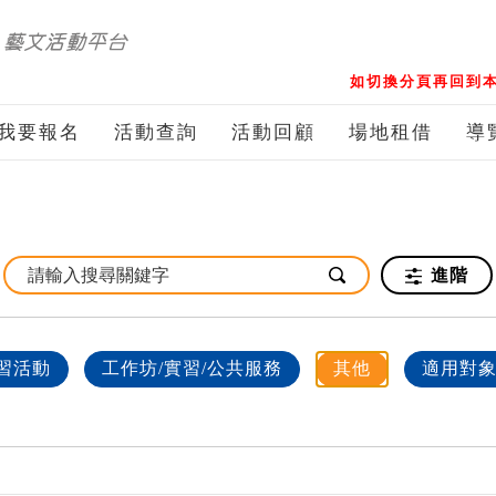
如切換分頁再回到本
我要報名
活動查詢
活動回顧
場地租借
導
進階
習活動
工作坊/實習/公共服務
其他
適用對