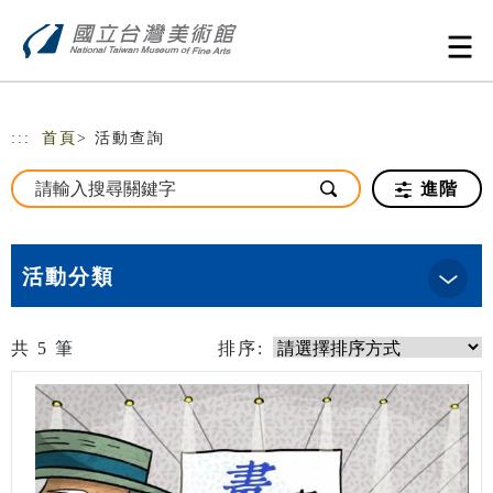
跳到主要內容
網站導覽
:::
首頁
> 活動查詢
進階
活動分類
共
5
筆
排序: