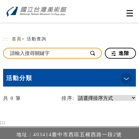
跳到主要內容
網站導覽
:::
首頁
> 活動查詢
進階
活動分類
共
0
筆
排序:
:::
地址：403414臺中市西區五權西路一段2號