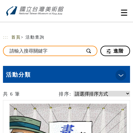
跳到主要內容
網站導覽
:::
首頁
> 活動查詢
進階
活動分類
共
6
筆
排序: