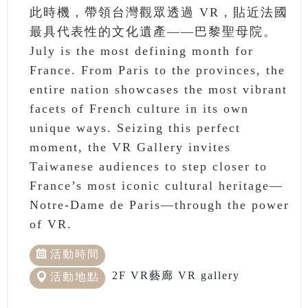
此時機，帶領台灣觀眾透過 VR，貼近法國
最具代表性的文化遺產——巴黎聖母院。
July is the most defining month for
France. From Paris to the provinces, the
entire nation showcases the most vibrant
facets of French culture in its own
unique ways. Seizing this perfect
moment, the VR Gallery invites
Taiwanese audiences to step closer to
France’s most iconic cultural heritage—
Notre-Dame de Paris—through the power
of VR.
活動時間
2F VR藝廊 VR gallery
活動地點