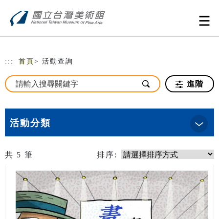
跳到主要內容
網站導覽
:::
首頁
> 活動查詢
進階
活動分類
共
5
筆
排序: