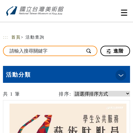
跳到主要內容
網站導覽
:::
首頁
> 活動查詢
進階
活動分類
共
1
筆
排序: