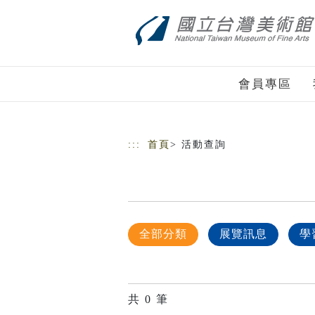
跳到主要內容
網站導覽
會員專區
:::
首頁
> 活動查詢
全部分類
展覽訊息
學
共
0
筆