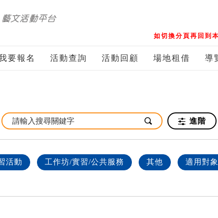
如切換分頁再回到本
我要報名
活動查詢
活動回顧
場地租借
導
進階
習活動
工作坊/實習/公共服務
其他
適用對