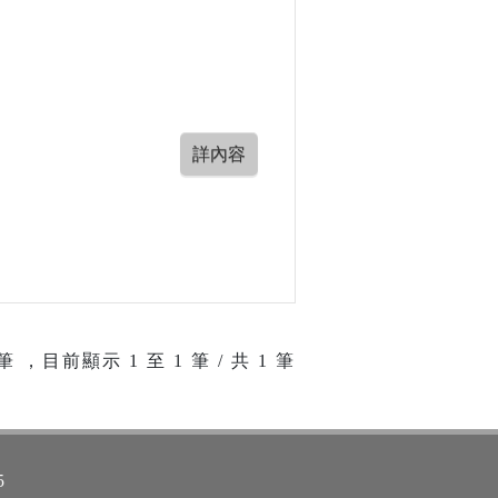
筆 ，目前顯示
1
至
1
筆 / 共 1 筆
5