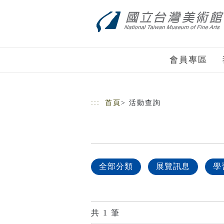
跳到主要內容
網站導覽
會員專區
:::
首頁
> 活動查詢
全部分類
展覽訊息
學
共
1
筆