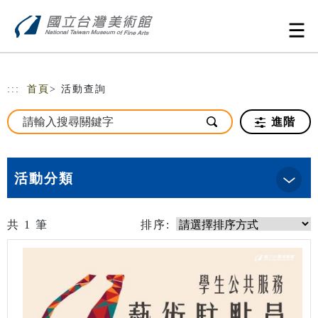
跳到主要內容
網站導覽
:::
首頁
> 活動查詢
進階
活動分類
共
1
筆
排序: