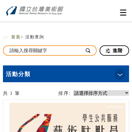
跳到主要內容
網站導覽
:::
首頁
> 活動查詢
進階
活動分類
共
1
筆
排序: