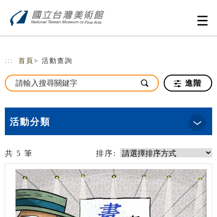
跳到主要內容
網站導覽
:::
首頁
> 活動查詢
進階
活動分類
共
5
筆
排序: