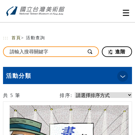
跳到主要內容
網站導覽
:::
首頁
> 活動查詢
進階
活動分類
共
5
筆
排序: