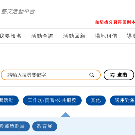
如切換分頁再回到本
我要報名
活動查詢
活動回顧
場地租借
導
進階
習活動
工作坊/實習/公共服務
其他
適用對
典藏策劃展
教育展