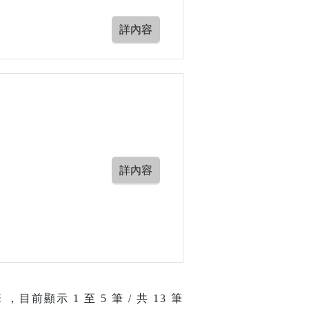
 ，目前顯示
1
至
5
筆 / 共 13 筆